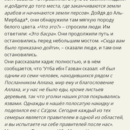
и дойдите до того места, где заканчиваются земли
арабов и начинаются земли персов»
. Дойдя до Аль-
Мирбада*, они обнаружили там мягкую породу
белого цвета.
«Что это?»
– спросили люди. Им
ответили:
«Это басра»
. Они продолжили путь и
остановились перед небольшим мостом.
«Сюда вам
было приказано дойти»
, – сказали люди, и там они
остановились.
Они рассказали хадис полностью, и в нём
сообщается, что ‘Утба ибн Газван сказал:
«Я был
одним из семи человек, находившихся рядом с
Посланником Аллаха, мир ему и благословение
Аллаха, и у нас не было еды, кроме листьев
деревьев, так что уголки наших ртов покрывались
язвами. Однажды я нашёл полосатую накидку и
поделился ею с Са‘дом. Сегодня каждый из тех
семерых является правителем в одной из областей,
и вы испытаете на себе правителей после нас»
.