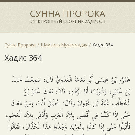
СУННА ПРОРОКА
ЭЛЕКТРОННЫЙ СБОРНИК ХАДИСОВ
Сунна Пророка
Шамаиль Мухаммадия
Хадис 364
Хадис 364
عَمْرُو بْنُ عِيسَى أَبُو نَعَامَةَ الْعَدَوِيُّ قَالَ: سَمِعْتُ خَالِدَ
بْنَ عُمَيْرٍ، وَشُوَيْسًا أَبَا الرَّقَادِ، قَالاَ: بَعَثَ عُمَرُ بْنُ
الْخَطَّابِ عُتْبَةَ بْنَ غَزْوَانَ وَقَالَ: انْطَلِقْ أَنْتَ وَمَنْ مَعَكَ
حَتَّى إِذَا كُنْتُمْ فِي أَقْصَى بِلاَدِ الْعَرَبِ وَأَدْنَى بِلاَدِ الْعَجَمِ،
فَأَقْبِلُوا حَتَّى إِذَا كَانُوا بِالْمِرْبَدِ وَجَدُوا هَذَا الْكَذَّانَ، فَقَالُوا: