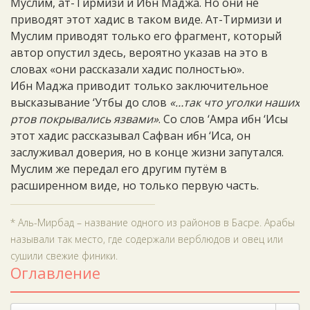
Муслим, ат-Тирмизи и Ибн Маджа. Но они не
приводят этот хадис в таком виде. Ат-Тирмизи и
Муслим приводят только его фрагмент, который
автор опустил здесь, вероятно указав на это в
словах «они рассказали хадис полностью».
Ибн Маджа приводит только заключительное
высказывание ‘Утбы до слов
«…так что уголки наших
ртов покрывались язвами»
. Со слов ‘Амра ибн ‘Исы
этот хадис рассказывал Сафван ибн ‘Иса, он
заслуживал доверия, но в конце жизни запутался.
Муслим же передал его другим путём в
расширенном виде, но только первую часть.
* Аль-Мирбад – название одного из районов в Басре. Арабы
называли так место, где содержали верблюдов и овец или
сушили свежие финики.
Оглавление