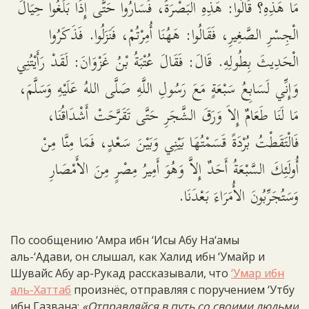
مَا هَذِهِ؟ قَالُوا: هَذِهِ الْبَصْرَةُ، فَسَارُوا حَتَّى إِذَا بَلَغُوا حِيَالَ
الْجِسْرِ الصَّغِيرِ، فَقَالُوا: هَهُنَا أُمِرْتُمْ، فَنَزَلُوا. فَذَكَرُوا
الْحَدِيثَ بِطُولِهِ. قَالَ: فَقَالَ عُتْبَةُ بْنُ غَزْوَانَ: لَقَدْ رَأَيْتُنِي
وَإِنِّي لَسَابِعُ سَبْعَةٍ مَعَ رَسُولِ اللَّهِ صَلَّى اللهُ عَلَيْهِ وَسَلَّمَ،
مَا لَنَا طَعَامٌ إِلاَ وَرَقَ الشَّجَرِ حَتَّى تَقَرَّحَتْ أَشْدَاقُنَا،
فَالْتَقَطْتُ بُرْدَةً قَسَمْتُهَا بَيْنِي وَبَيْنَ سَعْدٍ، فَمَا مِنَّا مِنْ
أُولَئِكَ السَّبْعَةُ أَحَدٌ إِلاَّ وَهُوَ أَمِيرُ مِصْرٍ مِنَ الأَمْصَارِ
وَسَتُجَرِّبُونَ الأُمَرَاءَ بَعْدَنَا.
По сообщению ‘Амра ибн ‘Исы Абу На‘амы
аль-‘Адави, он слышал, как Халид ибн ‘Умайр и
Шувайс Абу ар-Рукад рассказывали, что
‘Умар ибн
аль-Хаттаб
произнёс, отправляя с поручением ‘Утбу
ибн Газвана:
«Отправляйся в путь со своими людьми