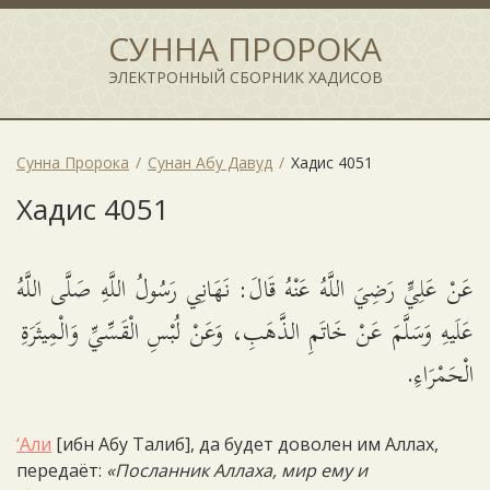
СУННА ПРОРОКА
ЭЛЕКТРОННЫЙ СБОРНИК ХАДИСОВ
Сунна Пророка
Сунан Абу Давуд
Хадис 4051
Хадис 4051
عَنْ عَلِيٍّ رَضِيَ اللَّهُ عَنْهُ قَالَ: نَهَانِي رَسُولُ اللَّهِ صَلَّى اللَّهُ
عَلَيهِ وَسَلَّمَ عَنْ خَاتَمِ الذَّهَبِ، وَعَنْ لُبْسِ الْقَسِّيِّ وَالْمِيثَرَةِ
الْحَمْرَاءِ.
‘Али
[ибн Абу Талиб], да будет доволен им Аллах,
передаёт:
«Посланник Аллаха, мир ему и