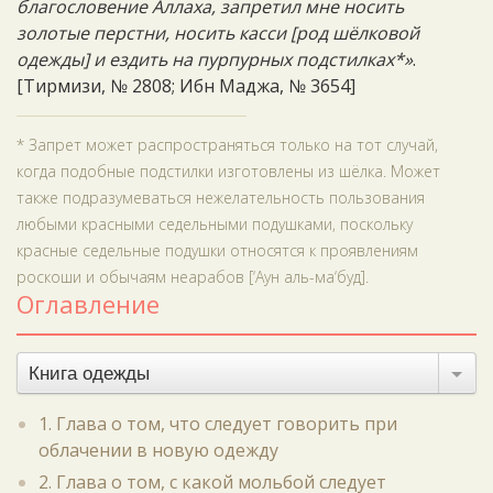
благословение Аллаха, запретил мне носить
золотые перстни, носить касси [род шёлковой
одежды] и ездить на пурпурных подстилках*»
.
[Тирмизи, № 2808; Ибн Маджа, № 3654]
* Запрет может распространяться только на тот случай,
когда подобные подстилки изготовлены из шёлка. Может
также подразумеваться нежелательность пользования
любыми красными седельными подушками, поскольку
красные седельные подушки относятся к проявлениям
роскоши и обычаям неарабов [‘Аун аль-ма‘буд].
Оглавление
Книга одежды
1. Глава о том, что следует говорить при
облачении в новую одежду
2. Глава о том, с какой мольбой следует