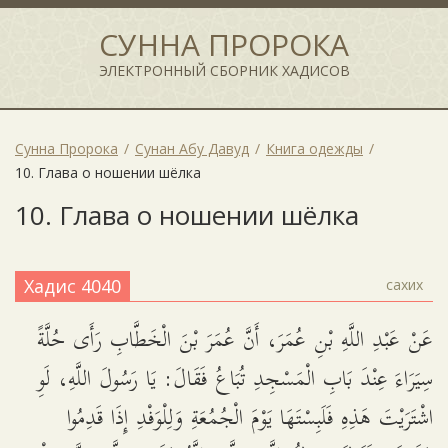
СУННА ПРОРОКА
ЭЛЕКТРОННЫЙ СБОРНИК ХАДИСОВ
Сунна Пророка
Сунан Абу Давуд
Книга одежды
10. Глава о ношении шёлка
10. Глава о ношении шёлка
Хадис 4040
сахих
عَنْ عَبْدِ اللَّهِ بْنِ عُمَرَ، أَنَّ عُمَرَ بْنَ الْخَطَّابِ رَأَى حُلَّةً
سِيَرَاءَ عِنْدَ بَابِ الْمَسْجِدِ تُبَاعُ فَقَالَ: يَا رَسُولَ اللَّهِ، لَوِ
اشْتَرَيْتَ هَذِهِ فَلَبِسْتَهَا يَوْمَ الْجُمُعَةِ وَلِلْوَفْدِ إِذَا قَدِمُوا