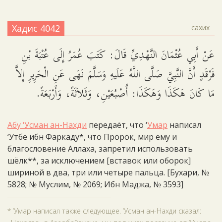
Хадис 4042
сахих
عَنْ أَبِي عُثْمَانَ النَّهْدِيِّ قَالَ: كَتَبَ عُمَرُ إِلَى عُتْبَةَ بْنِ
فَرْقَدٍ أَنَّ النَّبِيَّ صَلَّى اللَّهُ عَلَيهِ وَسَلَّمَ نَهَى عَنِ الْحَرِيرِ إِلاَّ
مَا كَانَ هَكَذَا وَهَكَذَا: أُصْبُعَيْنِ، وَثَلاَثَةً، وَأَرْبَعَةً.
Абу ‘Усман ан-Нахди
передаёт, что ‘
Умар
написал
‘Утбе ибн Фаркаду*, что Пророк, мир ему и
благословение Аллаха, запретил использовать
шёлк**, за исключением [вставок или оборок]
шириной в два, три или четыре пальца. [Бухари, №
5828; № Муслим, № 2069; Ибн Маджа, № 3593]
* ‘Умар написал также следующее. ‘Усман ан-Нахди сказал: