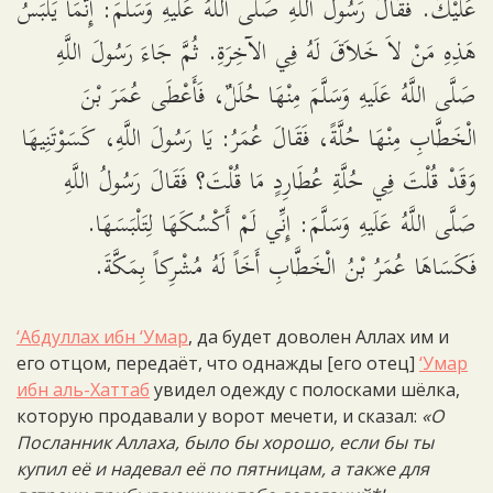
عَلَيْكَ. فَقَالَ رَسُولُ اللَّهِ صَلَّى اللَّهُ عَلَيهِ وَسَلَّمَ: إِنَّمَا يَلْبَسُ
هَذِهِ مَنْ لاَ خَلاَقَ لَهُ فِي الآخِرَةِ. ثُمَّ جَاءَ رَسُولَ اللَّهِ
صَلَّى اللَّهُ عَلَيهِ وَسَلَّمَ مِنْهَا حُلَلٌ، فَأَعْطَى عُمَرَ بْنَ
الْخَطَّابِ مِنْهَا حُلَّةً، فَقَالَ عُمَرُ: يَا رَسُولَ اللَّهِ، كَسَوْتَنِيهَا
وَقَدْ قُلْتَ فِي حُلَّةِ عُطَارِدٍ مَا قُلْتَ؟ فَقَالَ رَسُولُ اللَّهِ
صَلَّى اللَّهُ عَلَيهِ وَسَلَّمَ: إِنِّي لَمْ أَكْسُكَهَا لِتَلْبَسَهَا.
فَكَسَاهَا عُمَرُ بْنُ الْخَطَّابِ أَخَاً لَهُ مُشْرِكاً بِمَكَّةَ.
‘Абдуллах ибн ‘Умар
, да будет доволен Аллах им и
его отцом, передаёт, что однажды [его отец]
‘Умар
ибн аль-Хаттаб
увидел одежду с полосками шёлка,
которую продавали у ворот мечети, и сказал:
«О
Посланник Аллаха, было бы хорошо, если бы ты
купил её и надевал её по пятницам, а также для