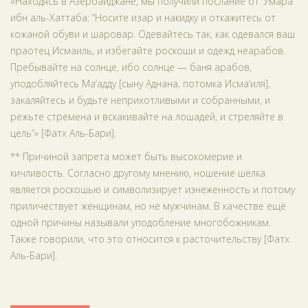
«Находясь в Азербайджане, мы получили послание от ‘Умара
ибн аль-Хаттаба: “Носите изар и накидку и откажитесь от
кожаной обуви и шаровар. Одевайтесь так, как одевался ваш
праотец Исмаиль, и избегайте роскоши и одежд неарабов.
Пребывайте на солнце, ибо солнце — баня арабов,
уподобляйтесь Ма‘адду [сыну Аднана, потомка Исма‘иля],
закаляйтесь и будьте неприхотливыми и собранными, и
режьте стремена и вскакивайте на лошадей, и стреляйте в
цель”» [Фатх Аль-Бари].
** Причиной запрета может быть высокомерие и
кичливость. Согласно другому мнению, ношение шёлка
является роскошью и символизирует изнеженность и потому
приличествует женщинам, но не мужчинам. В качестве ещё
одной причины называли уподобление многобожникам.
Также говорили, что это относится к расточительству [Фатх
Аль-Бари].