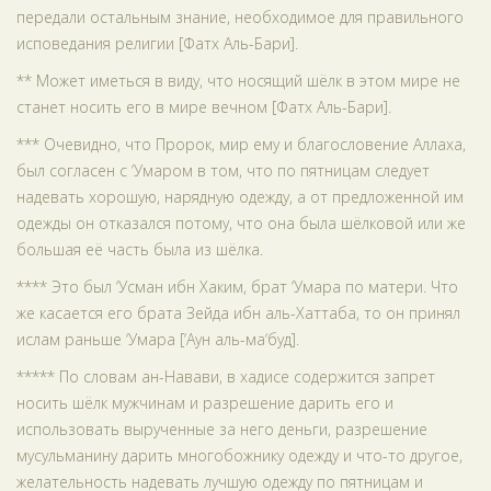
передали остальным знание, необходимое для правильного
исповедания религии [Фатх Аль-Бари].
** Может иметься в виду, что носящий шёлк в этом мире не
станет носить его в мире вечном [Фатх Аль-Бари].
*** Очевидно, что Пророк, мир ему и благословение Аллаха,
был согласен с ‘Умаром в том, что по пятницам следует
надевать хорошую, нарядную одежду, а от предложенной им
одежды он отказался потому, что она была шёлковой или же
большая её часть была из шёлка.
**** Это был ‘Усман ибн Хаким, брат ‘Умара по матери. Что
же касается его брата Зейда ибн аль-Хаттаба, то он принял
ислам раньше ‘Умара [‘Аун аль-ма‘буд].
***** По словам ан-Навави, в хадисе содержится запрет
носить шёлк мужчинам и разрешение дарить его и
использовать вырученные за него деньги, разрешение
мусульманину дарить многобожнику одежду и что-то другое,
желательность надевать лучшую одежду по пятницам и