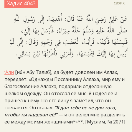
Хадис 4043
сахих
عَنْ عَلِيٍّ رَضِيَ اللَّهُ عَنْهُ قَالَ: أُهْدِيَتْ إِلَى رَسُولِ اللَّهِ
صَلَّى اللَّهُ عَلَيهِ وَسَلَّمَ حُلَّةٌ سِيَرَاءُ، فَأَرْسَلَ بِهَا إِلَيَّ،
فَلَبِسْتُهَا فَأَتَيْتُهُ، فَرَأَيْتُ الْغَضَبَ فِي وَجْهِهِ وَقَالَ: إِنِّي لَمْ
أُرْسِلْ بِهَا إِلَيْكَ لِتَلْبَسَهَا. وَأَمَرَنِي فَأَطَرْتُهَا بَيْنَ نِسَائِي.
‘Али
[ибн Абу Талиб], да будет доволен им Аллах,
передаёт: «Однажды Посланнику Аллаха, мир ему и
благословение Аллаха, подарили отделанную
шёлком одежду. Он отослал её мне. Я надел её и
пришёл к нему. По его лицу я заметил, что он
гневается. Он сказал:
“Я дал тебе её не для того,
чтобы ты надевал её!”
— и он велел мне разделить
её между моими женщинами*»**. [Муслим, № 2071]