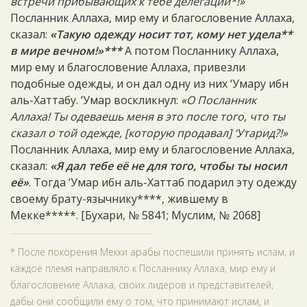
встречи прибывающих к тебе делегаций*!»
Посланник Аллаха, мир ему и благословение Аллаха,
сказал:
«Такую одежду носит тот, кому нет удела**
в мире вечном!»***
А потом Посланнику Аллаха,
мир ему и благословение Аллаха, привезли
подобные одежды, и он дал одну из них ‘Умару ибн
аль-Хаттабу. ‘Умар воскликнул:
«О Посланник
Аллаха! Ты одеваешь меня в это после того, что ты
сказал о той одежде, [которую продавал] ‘Утарид?!»
Посланник Аллаха, мир ему и благословение Аллаха,
сказал:
«Я дал тебе её не для того, чтобы ты носил
её»
. Тогда ‘Умар ибн аль-Хаттаб подарил эту одежду
своему брату-язычнику****, жившему в
Мекке*****. [Бухари, № 5841; Муслим, № 2068]
* После покорения Мекки арабы поспешили принять ислам, и
каждое племя направляло к Посланнику Аллаха, мир ему и
благословение Аллаха, своих лидеров и представителей,
дабы они сообщили ему о том, что принимают ислам, и