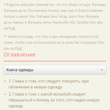
* В других версиях поясняется, что это были четыре Фатымы:
Фатыма, дочь Посланника Аллаха, мир ему и благословение
Аллаха, и жена ‘Али; Фатыма бинт Асад, мать ‘Али; Фатыма,
дочь Хамзы; и Фатыма, жена ‘Акыля ибн Абу Талиба [‘Аун аль-
ма‘буд].
** Имеется в виду, что ‘Али отдал женщинам отрезы этой
ткани, чтобы они использовали их в качестве покрывал [‘Аун
аль-ма‘буд].
Оглавление
Книга одежды
1. Глава о том, что следует говорить при
облачении в новую одежду
2. Глава о том, с какой мольбой следует
обращаться к Аллаху за того, кто надел новую
одежду