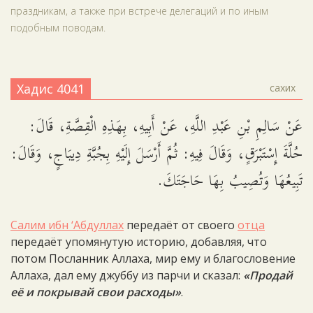
праздникам, а также при встрече делегаций и по иным
подобным поводам.
Хадис 4041
сахих
عَنْ سَالِمِ بْنِ عَبْدِ اللَّهِ، عَنْ أَبِيهِ، بِهَذِهِ الْقِصَّةِ، قَالَ:
حُلَّةَ إِسْتَبْرَقٍ، وَقَالَ فِيهِ: ثُمَّ أَرْسَلَ إِلَيْهِ بِجُبَّةِ دِيبَاجٍ، وَقَالَ:
تَبِيعُهَا وَتُصِيبُ بِهَا حَاجَتَكَ.
Салим ибн ‘Абдуллах
передаёт от своего
отца
передаёт упомянутую историю, добавляя, что
потом Посланник Аллаха, мир ему и благословение
Аллаха, дал ему джуббу из парчи и сказал:
«Продай
её и покрывай свои расходы»
.