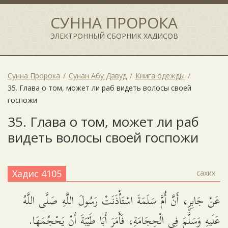
СУННА ПРОРОКА
ЭЛЕКТРОННЫЙ СБОРНИК ХАДИСОВ
Сунна Пророка
Сунан Абу Давуд
Книга одежды
35. Глава о том, может ли раб видеть волосы своей
госпожи
35. Глава о том, может ли раб
видеть волосы своей госпожи
Хадис 4105
сахих
عَنْ جَابِرٍ، أَنَّ أُمَّ سَلَمَةَ اسْتَأْذَنَتْ رَسُولَ اللَّهِ صَلَّى اللَّهُ
عَلَيهِ وَسَلَّمَ فِي الْحِجَامَةِ، فَأَمَرَ أَبَا طَيْبَةَ أَنْ يَحْجُمَهَا.