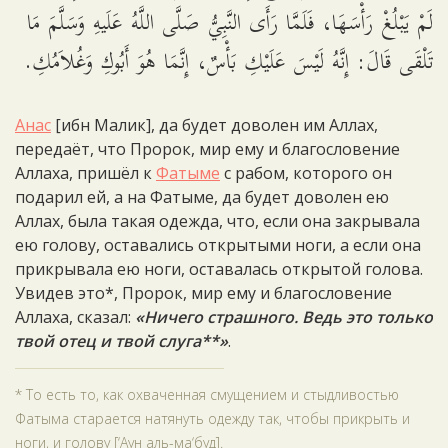
لَمْ يَبْلُغْ رَأْسَهَا، فَلَمَّا رَأَى النَّبِيُّ صَلَّى اللَّهُ عَلَيهِ وَسَلَّمَ مَا
تَلْقَى قَالَ: إِنَّهُ لَيْسَ عَلَيْكِ بَأْسٌ، إِنَّمَا هُوَ أَبُوكِ وَغُلاَمُكِ.
Анас
[ибн Малик], да будет доволен им Аллах,
передаёт, что Пророк, мир ему и благословение
Аллаха, пришёл к
Фатыме
с рабом, которого он
подарил ей, а на Фатыме, да будет доволен ею
Аллах, была такая одежда, что, если она закрывала
ею голову, оставались открытыми ноги, а если она
прикрывала ею ноги, оставалась открытой голова.
Увидев это*, Пророк, мир ему и благословение
Аллаха, сказал:
«Ничего страшного. Ведь это только
твой отец и твой слуга**»
.
* То есть то, как охваченная смущением и стыдливостью
Фатыма старается натянуть одежду так, чтобы прикрыть и
ноги, и голову [‘Аун аль-ма‘буд].