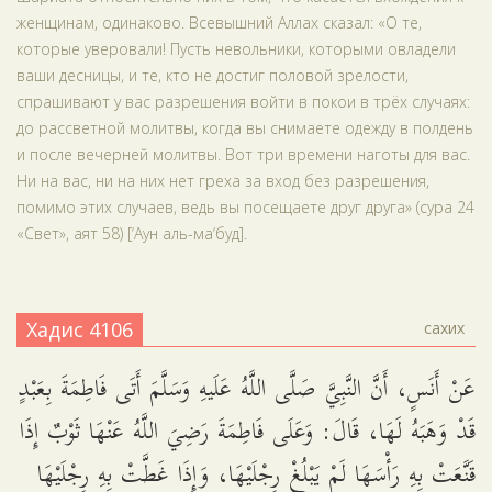
женщинам, одинаково. Всевышний Аллах сказал: «О те,
которые уверовали! Пусть невольники, которыми овладели
ваши десницы, и те, кто не достиг половой зрелости,
спрашивают у вас разрешения войти в покои в трёх случаях:
до рассветной молитвы, когда вы снимаете одежду в полдень
и после вечерней молитвы. Вот три времени наготы для вас.
Ни на вас, ни на них нет греха за вход без разрешения,
помимо этих случаев, ведь вы посещаете друг друга» (сура 24
«Свет», аят 58) [‘Аун аль-ма‘буд].
Хадис 4106
сахих
عَنْ أَنَسٍ، أَنَّ النَّبِيَّ صَلَّى اللَّهُ عَلَيهِ وَسَلَّمَ أَتَى فَاطِمَةَ بِعَبْدٍ
قَدْ وَهَبَهُ لَهَا، قَالَ: وَعَلَى فَاطِمَةَ رَضِيَ اللَّهُ عَنْهَا ثَوْبٌ إِذَا
قَنَّعَتْ بِهِ رَأْسَهَا لَمْ يَبْلُغْ رِجْلَيْهَا، وَإِذَا غَطَّتْ بِهِ رِجْلَيْهَا