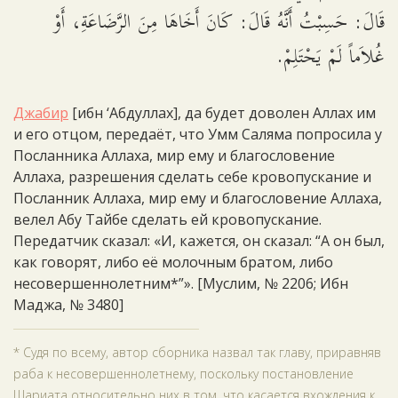
قَالَ: حَسِبْتُ أَنَّهُ قَالَ: كَانَ أَخَاهَا مِنَ الرَّضَاعَةِ، أَوْ
غُلاَماً لَمْ يَحْتَلِمْ.
Джабир
[ибн ‘Абдуллах], да будет доволен Аллах им
и его отцом, передаёт, что Умм Саляма попросила у
Посланника Аллаха, мир ему и благословение
Аллаха, разрешения сделать себе кровопускание и
Посланник Аллаха, мир ему и благословение Аллаха,
велел Абу Тайбе сделать ей кровопускание.
Передатчик сказал: «И, кажется, он сказал: “А он был,
как говорят, либо её молочным братом, либо
несовершеннолетним*”». [Муслим, № 2206; Ибн
Маджа, № 3480]
* Судя по всему, автор сборника назвал так главу, приравняв
раба к несовершеннолетнему, поскольку постановление
Шариата относительно них в том, что касается вхождения к