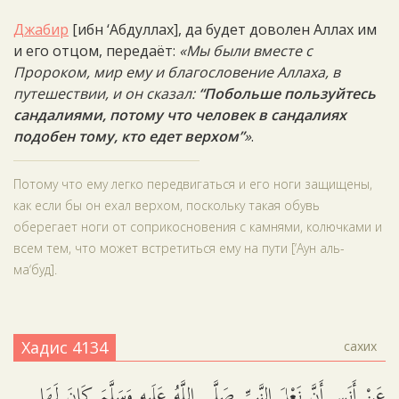
Джабир
[ибн ‘Абдуллах], да будет доволен Аллах им
и его отцом, передаёт:
«Мы были вместе с
Пророком, мир ему и благословение Аллаха, в
путешествии, и он сказал:
“Побольше пользуйтесь
сандалиями, потому что человек в сандалиях
подобен тому, кто едет верхом”
»
.
Потому что ему легко передвигаться и его ноги защищены,
как если бы он ехал верхом, поскольку такая обувь
оберегает ноги от соприкосновения с камнями, колючками и
всем тем, что может встретиться ему на пути [‘Аун аль-
ма‘буд].
Хадис 4134
сахих
عَنْ أَنَسٍ أَنَّ نَعْلَ النَّبِيِّ صَلَّى اللَّهُ عَلَيهِ وَسَلَّمَ كَانَ لَهَا