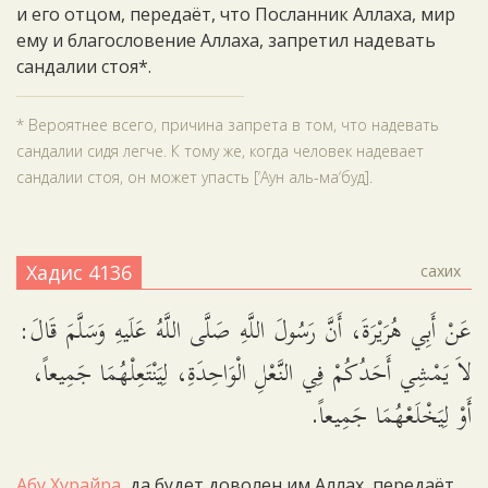
и его отцом, передаёт, что Посланник Аллаха, мир
ему и благословение Аллаха, запретил надевать
сандалии стоя*.
* Вероятнее всего, причина запрета в том, что надевать
сандалии сидя легче. К тому же, когда человек надевает
сандалии стоя, он может упасть [‘Аун аль-ма‘буд].
Хадис 4136
сахих
عَنْ أَبِي هُرَيْرَةَ، أَنَّ رَسُولَ اللَّهِ صَلَّى اللَّهُ عَلَيهِ وَسَلَّمَ قَالَ:
لاَ يَمْشِي أَحَدُكُمْ فِي النَّعْلِ الْوَاحِدَةِ، لِيَنْتَعِلْهُمَا جَمِيعاً،
أَوْ لِيَخْلَعْهُمَا جَمِيعاً.
Абу Хурайра
, да будет доволен им Аллах, передаёт,