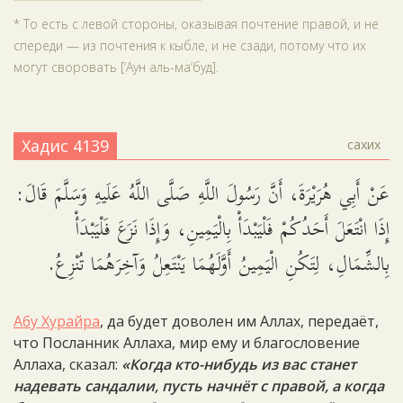
* То есть с левой стороны, оказывая почтение правой, и не
спереди — из почтения к кыбле, и не сзади, потому что их
могут своровать [‘Аун аль-ма‘буд].
Хадис 4139
сахих
عَنْ أَبِي هُرَيْرَةَ، أَنَّ رَسُولَ اللَّهِ صَلَّى اللَّهُ عَلَيهِ وَسَلَّمَ قَالَ:
إِذَا انْتَعَلَ أَحَدُكُمْ فَلْيَبْدَأْ بِالْيَمِينِ، وَإِذَا نَزَعَ فَلْيَبْدَأْ
بِالشِّمَالِ، لِتَكُنِ الْيَمِينُ أَوَّلَهُمَا يَنْتَعِلُ وَآخِرَهُمَا تُنْزِعُ.
Абу Хурайра
, да будет доволен им Аллах, передаёт,
что Посланник Аллаха, мир ему и благословение
Аллаха, сказал:
«Когда кто-нибудь из вас станет
надевать сандалии, пусть начнёт с правой, а когда