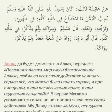
عَنْ عَائِشَةَ قَالَتْ: كَانَ رَسُولُ اللَّهِ صَلَّى اللَّهُ عَلَيهِ وَسَلَّمَ
يُحِبُّ التَّيَمُّنَ مَا اسْتَطَاعَ فِي شَأْنِهِ كُلِّهِ: فِي طُهُورِهِ،
وَتَرَجُّلِهِ، وَنَعْلِهِ. قَالَ مُسْلِمٌ: وَسِوَاكِهِ وَلَمْ يَذْكُرْ: فِي شَأْنِهِ
كُلِّهِ. قَالَ أَبُو دَاوُدَ: رَوَاهُ عَنْ شُعْبَةَ مُعَاذٌ وَلَمْ يَذْكُرْ:
سِوَاكَهُ.
‘Аиша
, да будет доволен ею Аллах, передаёт:
«Посланник Аллаха, мир ему и благословение
Аллаха, любил во всех своих действиях начинать
справа всё, что можно было начать справа, и при
очищении, и при расчёсывании волос, и при
надевании сандалий»*
. В версии Муслима
упоминается сивак, но не говорится
«во всех своих
действиях»
. Абу Давуд сказал:
«А Му‘аз, передавая
этот хадис от Шу‘бы, не упоминал сивак»
.