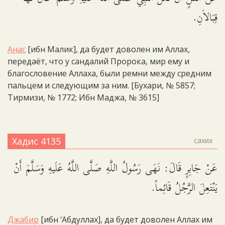
قِبَالاَنِ.
Анас
[ибн Малик], да будет доволен им Аллах,
передаёт, что у сандалий Пророка, мир ему и
благословение Аллаха, были ремни между средним
пальцем и следующим за ним. [Бухари, № 5857;
Тирмизи, № 1772; Ибн Маджа, № 3615]
Хадис 4135
сахих
عَنْ جَابِرٍ قَالَ: نَهَى رَسُولُ اللَّهِ صَلَّى اللَّهُ عَلَيهِ وَسَلَّمَ أَنْ
يَنْتَعِلَ الرَّجُلُ قَائِماً.
Джабир
[ибн ‘Абдуллах], да будет доволен Аллах им