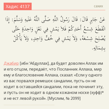
Хадис 4137
сахих
عَنْ جَابِرٍ قَالَ: قَالَ رَسُولُ اللَّهِ صَلَّى اللَّهُ عَلَيهِ وَسَلَّمَ: إِذَا
انْقَطَعَ شِسْعُ أَحَدِكُمْ فَلاَ يَمْشِ فِي نَعْلٍ وَاحِدَةٍ حَتَّى
يُصْلِحَ شِسْعَهُ، وَلاَ يَمْشِ فِي خُفٍّ وَاحِدٍ، وَلاَ يَأْكُلْ
بِشِمَالِهِ.
Джабир
[ибн ‘Абдуллах], да будет доволен Аллах им
и его отцом, передаёт, что Посланник Аллаха, мир
ему и благословение Аллаха, сказал: «Если у одного
из вас порвался ремешок сандалии, пусть он не
ходит в оставшейся сандалии, пока не починит эту,
и пусть он не ходит в одном кожаном носке (хуфф)*
и не ест левой рукой». [Муслим, № 2099]