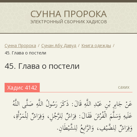
СУННА ПРОРОКА
ЭЛЕКТРОННЫЙ СБОРНИК ХАДИСОВ
Сунна Пророка
Сунан Абу Давуд
Книга одежды
45. Глава о постели
45. Глава о постели
Хадис 4142
сахих
عَنْ جَابِرِ بْنِ عَبْدِ اللَّهِ قَالَ: ذَكَرَ رَسُولُ اللَّهِ صَلَّى اللَّهُ
عَلَيهِ وَسَلَّمَ الْفُرُشَ فَقَالَ: فِرَاشٌ لِلرَّجُلِ، وَفِرَاشٌ لِلْمَرْأَةِ،
وَفِرَاشٌ لِلضَّيْفِ، وَالرَّابِعُ لِلشَّيْطَانِ.