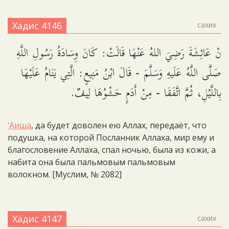
Хадис 4146
сахих
نْ عَائِشَةَ رَضِيَ اللهُ عَنْهَا قَالَتْ: كَانَ وِسَادَةُ رَسُولِ اللَّهِ
صَلَّى اللَّهُ عَلَيهِ وَسَلَّمَ - قَالَ ابْنُ مَنِيعٍ: الَّتِي يَنَامُ عَلَيْهَا
بِاللَّيْلِ، ثُمَّ اتَّفَقَا - مِنْ أَدَمٍ حَشْوُهَا لِيفٌ.
‘Аиша
, да будет доволен ею Аллах, передаёт, что
подушка, на которой Посланник Аллаха, мир ему и
благословение Аллаха, спал ночью, была из кожи, а
набита она была пальмовым пальмовым
волокном. [Муслим, № 2082]
Хадис 4147
сахих