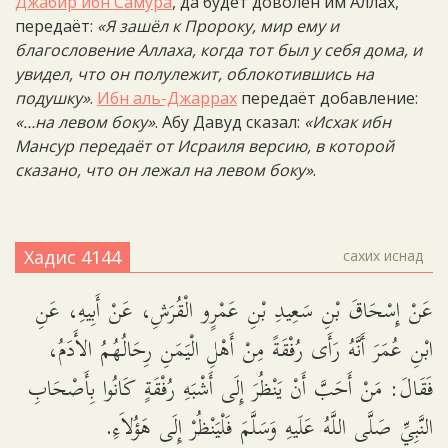
Джабир ибн Самура
, да будет доволен им Аллах,
передаёт:
«Я зашёл к Пророку, мир ему и
благословение Аллаха, когда тот был у себя дома, и
увидел, что он полулежит, облокотившись на
подушку»
.
Ибн аль-Джаррах
передаёт добавление:
«…на левом боку»
. Абу Давуд сказал:
«Исхак ибн
Мансур передаёт от Исраиля версию, в которой
сказано, что он лежал на левом боку»
.
Хадис 4144
сахих иснад
عَنْ إِسْحَاقَ بْنِ سَعِيدِ بْنِ عَمْرٍو الْقُرَشِ، عَنْ أَبِيهِ، عَنِ
ابْنِ عُمَرَ أَنَّهُ رَأَى رُفْقَةً مِنْ أَهْلِ الْيَمَنِ رِحَالُهُمُ الأَدَمُ،
فَقَالَ: مَنْ أَحَبَّ أَنْ يَنْظُرَ إِلَى أَشْبَهِ رُفْقَةٍ كَانُوا بِأَصْحَابِ
النَّبِيِّ صَلَّى اللَّهُ عَلَيهِ وَسَلَّمَ فَلْيَنْظُرْ إِلَى هَؤُلاَءِ.