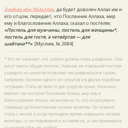
Джабир ибн ‘Абдуллах
, да будет доволен Аллах им и
его отцом, передаёт, что Посланник Аллаха, мир
ему и благословение Аллаха, сказал о постелях:
«Постель для мужчины, постель для женщины*,
постель для гостя, а четвёртая — для
шайтана**»
. [Муслим, № 2084]
* Это не означает, что супруги должны спать раздельно. Они
могут иметь общую постель. Наличие же отдельной постели
у каждого из супругов позволяет им разделиться в случае,
например, болезни одного из супругов и в других подобных
ситуациях. Спать же вместе для супругов лучше, поскольку
именно так поступал Посланник Аллаха, мир ему и
благословение Аллаха, несмотря на то, что он регулярно
совершал дополнительные ночные молитвы. Он ложился
спать с женой, а когда приходило время совершать ночные
молитвы, то он поднимался и оставлял её, а сам принимался
за молитву [‘Аун аль-ма‘буд].