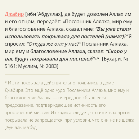
Джабир
[ибн ‘Абдуллах], да будет доволен Аллах им
и его отцом, передаёт: «Посланник Аллаха, мир ему
и благословение Аллаха, сказал мне:
“Вы уже стали
использовать покрывала для постелей (намат)?”
Я
спросил:
“Откуда же они у нас?”
Посланник Аллаха,
мир ему и благословение Аллаха, сказал:
“Скоро у
вас будут покрывала для постелей”
»*. [Бухари, №
5161; Муслим, № 2083]
* И эти покрывала действительно появились в доме
Джабира. Это ещё одно чудо Посланника Аллаха, мир ему и
благословение Аллаха — очередное сбывшееся
предсказание, подтверждающее истинность его
пророческой миссии. Из хадиса следует, что иметь ковры и
покрывала не запрещается, при условии, что они не из шёлка
[‘Аун аль-ма‘буд].