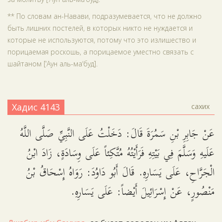
** По словам ан-Навави, подразумевается, что не должно
быть лишних постелей, в которых никто не нуждается и
которые не используются, потому что это излишество и
порицаемая роскошь, а порицаемое уместно связать с
шайтаном [‘Аун аль-ма‘буд].
Хадис 4143
сахих
عَنْ جَابِرِ بْنِ سَمُرَةَ قَالَ: دَخَلْتُ عَلَى النَّبِيِّ صَلَّى اللَّهُ
عَلَيهِ وَسَلَّمَ فِي بَيْتِهِ فَرَأَيْتُهُ مُتَّكِئاً عَلَى وِسَادَةٍ، زَادَ ابْنُ
الْجَرَّاحِ، عَلَى يَسَارِهِ. قَالَ أَبُو دَاوُدَ: رَوَاهُ إِسْحَاقُ بْنُ
مَنْصُورٍ، عَنْ إِسْرَائِيلَ أَيْضاً: عَلَى يَسَارِهِ.