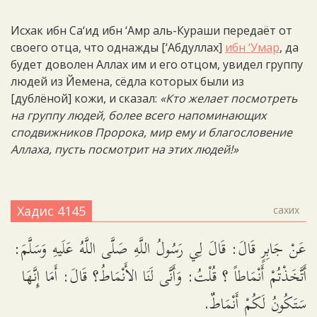
Исхак ибн Са‘ид ибн ‘Амр аль-Кураши передаёт от
своего отца, что однажды [‘Абдуллах]
ибн ‘Умар
, да
будет доволен Аллах им и его отцом, увидел группу
людей из Йемена, сёдла которых были из
[дублёной] кожи, и сказал:
«Кто желает посмотреть
на группу людей, более всего напоминающих
сподвижников Пророка, мир ему и благословение
Аллаха, пусть посмотрит на этих людей!»
Хадис 4145
сахих
عَنْ جَابِرٍ قَالَ: قَالَ لِي رَسُولُ اللَّهِ صَلَّى اللَّهُ عَلَيهِ وَسَلَّمَ:
أَتَّخَذْتُمْ أَنْمَاطاً ؟ قُلْتُ: وَأَنَّى لَنَا الأَنْمَاطُ؟ قَالَ: أَمَا إِنَّهَا
سَتَكُونُ لَكُمْ أَنْمَاطٌ.