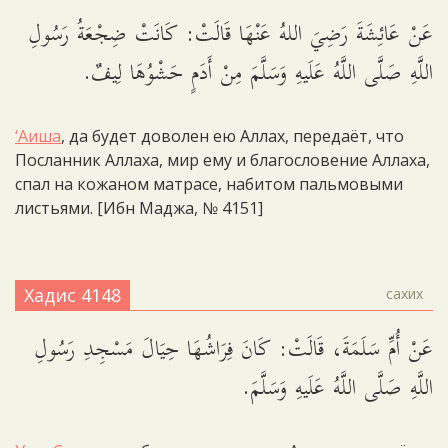
عَنْ عَائِشَةَ رَضِيَ اللهُ عَنْهَا قَالَتْ: كَانَتْ ضِجْعَةُ رَسُولِ
اللَّهِ صَلَّى اللَّهُ عَلَيهِ وَسَلَّمَ مِنْ أَدَمٍ حَشْوُهَا لِيفٌ.
‘Аиша
, да будет доволен ею Аллах, передаёт, что
Посланник Аллаха, мир ему и благословение Аллаха,
спал на кожаном матрасе, набитом пальмовыми
листьями. [Ибн Маджа, № 4151]
Хадис 4148
сахих
عَنْ أُمِّ سَلَمَةَ، قَالَتْ: كَانَ فِرَاشُهَا حِيَالَ مَسْجِدِ رَسُولِ
اللَّهِ صَلَّى اللَّهُ عَلَيهِ وَسَلَّمَ.