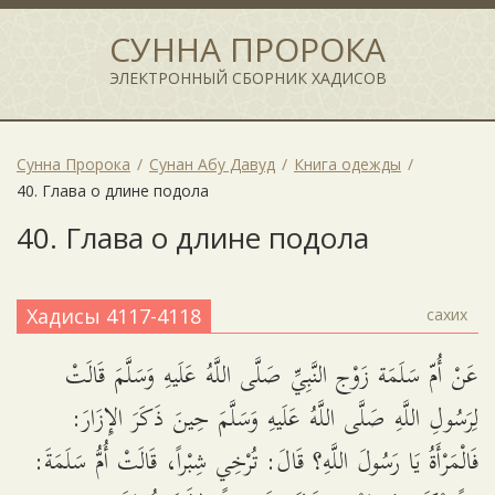
СУННА ПРОРОКА
ЭЛЕКТРОННЫЙ СБОРНИК ХАДИСОВ
Сунна Пророка
Сунан Абу Давуд
Книга одежды
40. Глава о длине подола
40. Глава о длине подола
Хадисы 4117-4118
сахих
عَنْ أُمّ سَلَمَة زَوْج النَّبِيِّ صَلَّى اللَّهُ عَلَيهِ وَسَلَّمَ قَالَتْ
لِرَسُولِ اللَّهِ صَلَّى اللَّهُ عَلَيهِ وَسَلَّمَ حِينَ ذَكَرَ الإِزَارَ:
فَالْمَرْأَةُ يَا رَسُولَ اللَّهِ؟ قَالَ: تُرْخِي شِبْراً، قَالَتْ أُمُّ سَلَمَةَ: