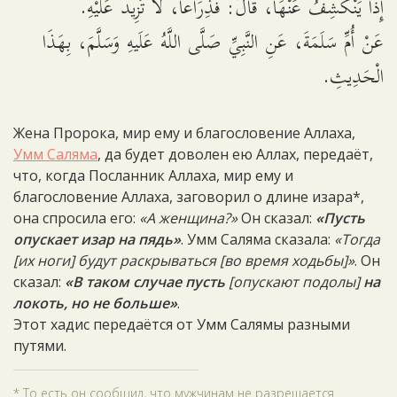
إِذاً يَنْكَشِفُ عَنْهَا، قَالَ: فَذِرَاعاً، لاَ تَزِيدُ عَلَيْهِ.
عَنْ أُمِّ سَلَمَةَ، عَنِ النَّبِيِّ صَلَّى اللَّهُ عَلَيهِ وَسَلَّمَ، بِهَذَا
الْحَدِيثِ.
Жена Пророка, мир ему и благословение Аллаха,
Умм Саляма
, да будет доволен ею Аллах, передаёт,
что, когда Посланник Аллаха, мир ему и
благословение Аллаха, заговорил о длине изара*,
она спросила его:
«А женщина?»
Он сказал:
«Пусть
опускает изар на пядь»
. Умм Саляма сказала:
«Тогда
[их ноги] будут раскрываться [во время ходьбы]»
. Он
сказал:
«В таком случае пусть
[опускают подолы]
на
локоть, но не больше»
.
Этот хадис передаётся от Умм Салямы разными
путями.
* То есть он сообщил, что мужчинам не разрешается