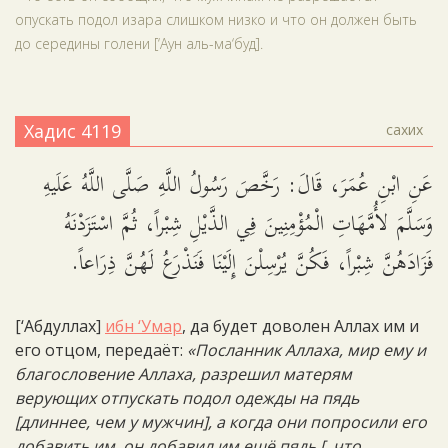
опускать подол изара слишком низко и что он должен быть
до середины голени [‘Аун аль-ма‘буд].
Хадис 4119
сахих
عَنِ ابْنِ عُمَرَ، قَالَ: رَخَّصَ رَسُولُ اللَّهِ صَلَّى اللَّهُ عَلَيهِ
وَسَلَّمَ لأُمَّهَاتِ الْمُؤْمِنِينَ فِي الذَّيْلِ شِبْراً، ثُمَّ اسْتَزَدْنَهُ
فَزَادَهُنَّ شِبْراً، فَكُنَّ يُرْسِلْنَ إِلَيْنَا فَنَذْرَعُ لَهُنَّ ذِرَاعاً.
[‘Абдуллах]
ибн ‘Умар
, да будет доволен Аллах им и
его отцом, передаёт:
«Посланник Аллаха, мир ему и
благословение Аллаха, разрешил матерям
верующих отпускать подол одежды на пядь
[длиннее, чем у мужчин], а когда они попросили его
добавить им, он добавил им ещё пядь [, что