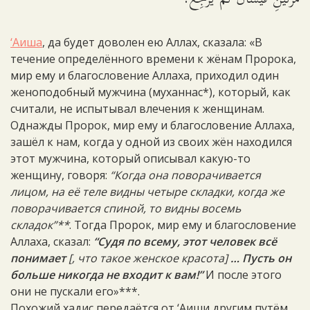
‘Аиша
, да будет доволен ею Аллах, сказала: «В
течение определённого времени к жёнам Пророка,
мир ему и благословение Аллаха, приходил один
женоподобный мужчина (муханнас*), который, как
считали, не испытывал влечения к женщинам.
Однажды Пророк, мир ему и благословение Аллаха,
зашёл к нам, когда у одной из своих жён находился
этот мужчина, который описывал какую-то
женщину, говоря:
“Когда она поворачивается
лицом, на её теле видны четыре складки, когда же
поворачивается спиной, то видны восемь
складок”**
. Тогда Пророк, мир ему и благословение
Аллаха, сказал:
“Судя по всему, этот человек всё
понимает
[
, что такое женское красота]
… Пусть он
больше никогда не входит к вам!”
И после этого
они не пускали его»***.
Похожий хадис передаётся от ‘Аиши другим путём.