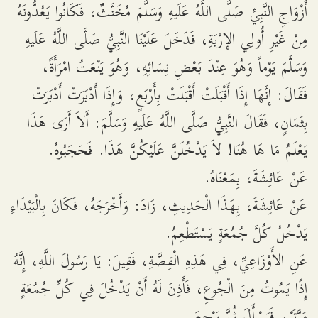
أَزْوَاجِ النَّبِيِّ صَلَّى اللَّهُ عَلَيهِ وَسَلَّمَ مُخَنَّثٌ، فَكَانُوا يَعُدُّونَهُ
مِنْ غَيْرِ أُولِي الإِرْبَةِ، فَدَخَلَ عَلَيْنَا النَّبِيُّ صَلَّى اللَّهُ عَلَيهِ
وَسَلَّمَ يَوْماً وَهُوَ عِنْدَ بَعْضِ نِسَائِهِ، وَهُوَ يَنْعَتُ امْرَأَةً،
فَقَالَ: إِنَّهَا إِذَا أَقْبَلَتْ أَقْبَلَتْ بِأَرْبَعٍ، وَإِذَا أَدْبَرَتْ أَدْبَرَتْ
بِثَمَانٍ، فَقَالَ النَّبِيُّ صَلَّى اللَّهُ عَلَيهِ وَسَلَّمَ: أَلاَ أَرَى هَذَا
يَعْلَمُ مَا هَا هُنَا! لاَ يَدْخُلَنَّ عَلَيْكُنَّ هَذَا. فَحَجَبُوهُ.
عَنْ عَائِشَةَ، بِمَعْنَاهُ.
عَنْ عَائِشَةَ، بِهَذَا الْحَدِيثِ، زَادَ: وَأَخْرَجَهُ، فَكَانَ بِالْبَيْدَاءِ
يَدْخُلُ كُلَّ جُمُعَةٍ يَسْتَطْعِمُ.
عَنِ الأَوْزَاعِيِّ، فِي هَذِهِ الْقِصَّةِ، فَقِيلَ: يَا رَسُولَ اللَّهِ، إِنَّهُ
إِذًا يَمُوتُ مِنَ الْجُوعِ، فَأَذِنَ لَهُ أَنْ يَدْخُلَ فِي كُلِّ جُمُعَةٍ
مَرَّتَيْنِ فَيَسْأَلَ ثُمَّ يَرْجِعَ.