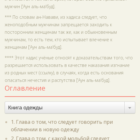
мужчин [‘Аун аль-ма‘буд].
*** По словам ан-Навави, из хадиса следует, что
женоподобным мужчинам запрещается заходить к
посторонним женщинам так же, как и обыкновенным
мужчинам, то есть тем, кто испытывает влечение к
женщинам [‘Аун аль-ма‘буд].
**** Этот хадис учёные относят к доказательствам того, что
разрешается использовать в качестве наказания изгнание
из родных мест (ссылку), в случаях, когда есть основания
опасаться нечестия и распутства [‘Аун аль-ма‘буд].
Оглавление
Книга одежды
1. Глава о том, что следует говорить при
облачении в новую одежду
2. Глава о том, с какой мольбой следует