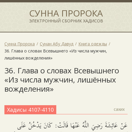
СУННА ПРОРОКА
ЭЛЕКТРОННЫЙ СБОРНИК ХАДИСОВ
Сунна Пророка
Сунан Абу Давуд
Книга одежды
36. Глава о словах Всевышнего «Из числа мужчин,
лишённых вожделения»
36. Глава о словах Всевышнего
«Из числа мужчин, лишённых
вожделения»
Хадисы 4107-4110
сахих
عَنْ عَائِشَةَ رَضِيَ اللَّهُ عَنْهَا قَالَتْ: كَانَ يَدْخُلُ عَلَى