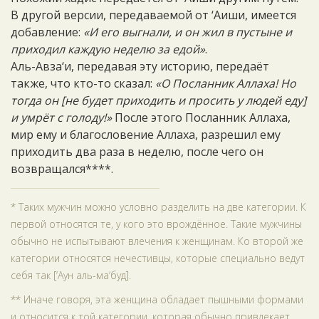
В другой версии, передаваемой от ‘Аиши, имеется
добавление:
«И его выгнали, и он жил в пустыне и
приходил каждую неделю за едой»
.
Аль-Авза‘и, передавая эту историю, передаёт
также, что кто-то сказал:
«О Посланник Аллаха! Но
тогда он [не будет приходить и просить у людей еду]
и умрёт с голоду!»
После этого Посланник Аллаха,
мир ему и благословение Аллаха, разрешил ему
приходить два раза в неделю, после чего он
возвращался****.
* Таких мужчин можно условно разделить на две категории. К
первой относятся те, у кого это врождённое. Такие мужчины
обычно не испытывают влечения к женщинам. Ко второй же
категории относятся нечестивцы, которые специально ведут
себя так [‘Аун аль-ма‘буд].
** Иначе говоря, эта женщина обладает пышными формами
и относится к той категории, которая обычно привлекает