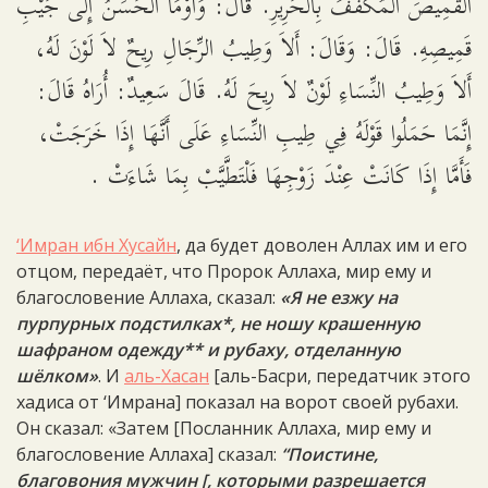
الْقَمِيصَ الْمُكَفَّفَ بِالْحَرِيرِ. قَالَ: وَأَوْمَأَ الْحَسَنُ إِلَى جَيْبِ
قَمِيصِهِ. قَالَ: وَقَالَ: أَلاَ وَطِيبُ الرِّجَالِ رِيحٌ لاَ لَوْنَ لَهُ،
أَلاَ وَطِيبُ النِّسَاءِ لَوْنٌ لاَ رِيحَ لَهُ. قَالَ سَعِيدٌ: أُرَاهُ قَالَ:
إِنَّمَا حَمَلُوا قَوْلَهُ فِي طِيبِ النِّسَاءِ عَلَى أَنَّهَا إِذَا خَرَجَتْ،
فَأَمَّا إِذَا كَانَتْ عِنْدَ زَوْجِهَا فَلْتَطَّيَّبْ بِمَا شَاءَتْ .
‘Имран ибн Хусайн
, да будет доволен Аллах им и его
отцом, передаёт, что Пророк Аллаха, мир ему и
благословение Аллаха, сказал:
«Я не езжу на
пурпурных подстилках*, не ношу крашенную
шафраном одежду** и рубаху, отделанную
шёлком»
. И
аль-Хасан
[аль-Басри, передатчик этого
хадиса от ‘Имрана] показал на ворот своей рубахи.
Он сказал: «Затем [Посланник Аллаха, мир ему и
благословение Аллаха] сказал:
“Поистине,
благовония мужчин [, которыми разрешается