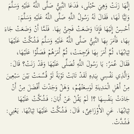
إِنَّهَا زَنَتْ وَهِيَ حُبْلَى، فَدَعَا النَّبِيُّ صَلَّى اللَّهُ عَلَيْهِ وَسَلَّمَ
وَلِيًّا لَهَا، فَقَالَ لَهُ رَسُولُ اللَّهِ صَلَّى اللَّهُ عَلَيْهِ وَسَلَّمَ:
أَحْسِنْ إِلَيْهَا فَإِذَا وَضَعَتْ فَجِئْ بِهَا. فَلَمَّا أَنْ وَضَعَتْ جَاءَ
بِهَا، فَأَمَرَ بِهَا النَّبِيُّ صَلَّى اللَّهُ عَلَيْهِ وَسَلَّمَ فَشُكَّتْ عَلَيْهَا
ثِيَابُهَا، ثُمَّ أَمَرَ بِهَا فَرُجِمَتْ، ثُمَّ أَمَرَهُمْ فَصَلَّوْا عَلَيْهَا،
فَقَالَ عُمَرُ: يَا رَسُولَ اللَّهِ تُصَلِّى عَلَيْهَا وَقَدْ زَنَتْ؟ قَالَ:
وَالَّذِي نَفْسِي بِيَدِهِ لَقَدْ تَابَتْ تَوْبَةً لَوْ قُسِّمَتْ بَيْنَ سَبْعِينَ
مِنْ أَهْلِ الْمَدِينَةِ لَوَسِعَتْهُمْ، وَهَلْ وَجَدْتَ أَفْضَلَ مِنْ أَنْ
جَادَتْ بِنَفْسِهَا ؟! لَمْ يَقُلْ عَنْ أَبَانَ: فَشُكَّتْ عَلَيْهَا
ثِيَابُهَا. عَنِ الأَوْزَاعِىِّ، قَالَ: فَشُكَّتْ عَلَيْهَا ثِيَابُهَا. يَعْنِي:
فَشُدَّتْ.