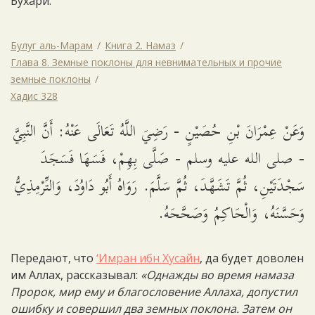
Бухари.
Булуг аль-Марам
Книга 2. Намаз
Глава 8. Земные поклоны для невнимательных и прочие
земные поклоны
Хадис 328
وَعَنْ عِمْرَانَ بْنِ حُصَيْنٍ - رَضِيَ اللَّهُ تَعَالَى عَنْهُ: أَنَّ النَّبِيَّ
- صلى الله عليه وسلم - صَلَّى بِهِمْ، فَسَهَا فَسَجَدَ
سَجْدَتَيْنِ، ثُمَّ تَشَهَّدَ، ثُمَّ سَلَّمَ. رَوَاهُ أَبُو دَاوُدَ، وَالتِّرْمِذِيُّ
وَحَسَّنَهُ، وَالْحَاكِمُ وَصَحَّحَهُ.
Передают, что
‘Имран ибн Хусайн
, да будет доволен
им Аллах, рассказывал:
«Однажды во время намаза
Пророк, мир ему и благословение Аллаха, допустил
ошибку и совершил два земных поклона. Затем он