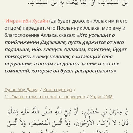
مِنَ الشُّبُهَاتِ، أَوْ: لِمَا يُبْعَثُ بِهِ مِنَ الشُّبُهَاتِ.
‘Имран ибн Хусайн
(да будет доволен Аллах им и его
отцом) передаёт, что Посланник Аллаха, мир ему и
благословение Аллаха, сказал:
«Кто услышит о
приближении Даджжаля, пусть держится от него
подальше, ибо, клянусь Аллахом, поистине, будет
приходить к нему человек, считающий себя
верующим, а потом следовать за ним из-за тех
сомнений, которые он будет распространять»
.
Сунан Абу Давуд
Книга одежды
11. Глава о том, что носить запрещено
Хадис 4048
نْ عِمْرَانَ بْنِ حُصَيْنٍ، أَنَّ نَبِيَّ اللَّهِ صَلَّى اللَّهُ عَلَيهِ وَسَلَّمَ
قَالَ: لاَ أَرْكَبُ الأُرْجُوَانَ، وَلاَ أَلْبَسُ الْمُعَصْفَرَ، وَلاَ أَلْبَسُ