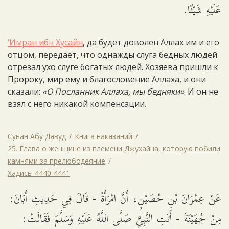
عَلَيْهِ شَيْئًا.
‘Имран ибн Хусайн
, да будет доволен Аллах им и его
отцом, передаёт, что однажды слуга бедных людей
отрезал ухо слуге богатых людей. Хозяева пришли к
Пророку, мир ему и благословение Аллаха, и они
сказали:
«О Посланник Аллаха, мы бедняки»
. И он не
взял с него никакой компенсации.
Сунан Абу Давуд
Книга наказаний
25. Глава о женщине из племени Джухайна, которую побили
камнями за прелюбодеяние
Хадисы 4440-4441
عَنْ عِمْرَانَ بْنِ حُصَيْنٍ، أَنَّ امْرَأَةً - قَالَ فِي حَدِيثِ أَبَانَ:
مِنْ جُهَيْنَةَ - أَتَتِ النَّبِيَّ صَلَّى اللَّهُ عَلَيْهِ وَسَلَّمَ فَقَالَتْ: