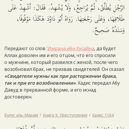
الرَّجُلِ يُطَلِّقُ، ثُمَّ يُرَاجِعُ، وَلَا يُشْهِدُ. فَقَالَ: أَشْهِدْ عَلَى
طَلَاقِهَا، وَعَلَى رَجْعَتِهَا. رَوَاهُ أَبُو دَاوُدَ هَكَذَا مَوْقُوفًا،
وَسَنَدُهُ صَحِيحٌ.
Передают со слов
‘Имрана ибн Хусайна
, да будет
Аллах доволен им и его отцом, что его спросили
о мужчине, который развелся с женой, после чего
возобновил брак, не призвав свидетелей. Он сказал:
«Свидетели нужны как при расторжении брака,
так и при его возобновлении»
. Хадис передал Абу
Давуд в прерванной форме, и его иснад
достоверен.
Булуг аль-Марам
Книга 9. Преступления
Хадис 1164