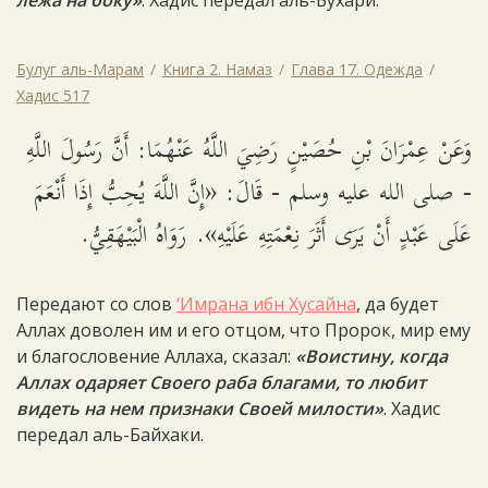
лежа на боку»
. Хадис передал аль-Бухари.
Булуг аль-Марам
Книга 2. Намаз
Глава 17. Одежда
Хадис 517
وَعَنْ عِمْرَانَ بْنِ حُصَيْنٍ رَضِيَ اللَّهُ عَنْهُمَا: أَنَّ رَسُولَ اللَّهِ
- صلى الله عليه وسلم - قَالَ: «إِنَّ اللَّهَ يُحِبُّ إِذَا أَنْعَمَ
عَلَى عَبْدٍ أَنْ يَرَى أَثَرَ نِعْمَتِهِ عَلَيْهِ». رَوَاهُ الْبَيْهَقِيُّ.
Передают со слов
‘Имрана ибн Хусайна
, да будет
Аллах доволен им и его отцом, что Пророк, мир ему
и благословение Аллаха, сказал:
«Воистину, когда
Аллах одаряет Своего раба благами, то любит
видеть на нем признаки Своей милости»
. Хадис
передал аль-Байхаки.