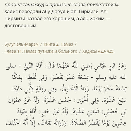
прочел ташаххуд и произнес слова приветствия»
.
Хадис передали Абу Давуд и ат-Тирмизи. Ат-
Тирмизи назвал его хорошим, а аль-Хаким —
достоверным.
Булуг аль-Марам
Книга 2. Намаз
Глава 11. Намаз путника и больного
Хадисы 423-425
وَعَنْ ابْنِ عَبَّاسٍ رَضِيَ اللَّهُ عَنْهُمَا قَالَ: أَقَامَ النَّبِيُّ - صلى
الله عليه وسلم - تِسْعَةَ عَشَرَ يَقْصُرُ. وَفِي لَفْظٍ: بِمَكَّةَ
تِسْعَةَ عَشَرَ يَوْمًا. رَوَاهُ الْبُخَارِيُّ. وَفِي رِوَايَةٍ لِأَبِي دَاوُدَ:
سَبْعَ عَشْرَةَ. وَفِي أُخْرَى: خَمْسَ عَشْرَةَ. وَلَهُ عَنْ عِمْرَانَ
بْنِ حُصَيْنٍ: ثَمَانِيَ عَشْرَةَ. وَلَهُ عَنْ جَابِرٍ: أَقَامَ بِتَبُوكَ
عِشْرِينَ يَوْمًا يَقْصُرُ الصَّلَاةَ. وَرُوَاتُهُ ثِقَاتٌ، إِلَّا أَنَّهُ اخْتُلِفَ