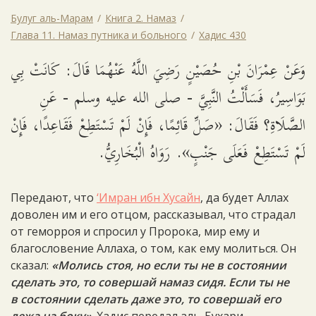
Булуг аль-Марам
Книга 2. Намаз
Глава 11. Намаз путника и больного
Хадис 430
وَعَنْ عِمْرَانَ بْنِ حُصَيْنٍ رَضِيَ اللَّهُ عَنْهُمَا قَالَ: كَانَتْ بِي
بَوَاسِيرُ، فَسَأَلْتُ النَّبِيَّ - صلى الله عليه وسلم - عَنِ
الصَّلَاةِ؟ فَقَالَ: «صَلِّ قَائِمًا، فَإِنْ لَمْ تَسْتَطِعْ فَقَاعِدًا، فَإِنْ
لَمْ تَسْتَطِعْ فَعَلَى جَنْبٍ». رَوَاهُ الْبُخَارِيُّ.
Передают, что
‘Имран ибн Хусайн
, да будет Аллах
доволен им и его отцом, рассказывал, что страдал
от геморроя и спросил у Пророка, мир ему и
благословение Аллаха, о том, как ему молиться. Он
сказал:
«Молись стоя, но если ты не в состоянии
сделать это, то совершай намаз сидя. Если ты не
в состоянии сделать даже это, то совершай его