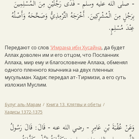
- صلى الله عليه وسلم - فَدَى رَجُلَيْنِ مِنَ الْمُسْلِمِينَ
بِرَجُلٍ مِنَ الْمُشْرِكِينَ. أَخْرَجَهُ التِّرْمِذِيُّ وَصَحَّحَهُ وَأَصْلُهُ
عِنْدَ مُسْلِمٍ.
Передают со слов
‘Имрана ибн Хусайна
, да будет
Аллах доволен им и его отцом, что Посланник
Аллаха, мир ему и благословение Аллаха, обменял
одного пленного язычника на двух пленных
мусульман. Хадис передал ат-Тирмизи, а его суть
изложил Муслим.
Булуг аль-Марам
Книга 13. Клятвы и обеты
Хадисы 1372-1375
وَعَنْ عُقْبَةَ بْنِ عَامِرٍ - رضي الله عنه - قَالَ: قَالَ رَسُولُ