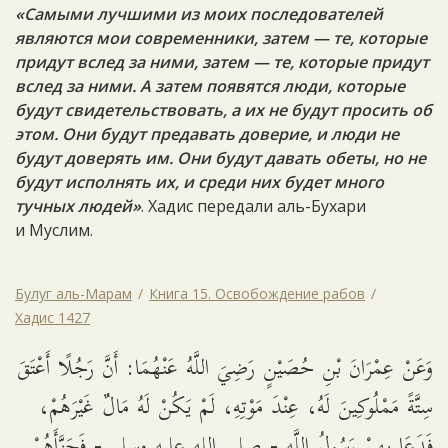
«Самыми лучшими из моих последователей
являются мои современники, затем — те, которые
придут вслед за ними, затем — те, которые придут
вслед за ними. А затем появятся люди, которые
будут свидетельствовать, а их не будут просить об
этом. Они будут предавать доверие, и люди не
будут доверять им. Они будут давать обеты, но не
будут исполнять их, и среди них будет много
тучных людей»
. Хадис передали аль-Бухари
и Муслим.
Булуг аль-Марам
Книга 15. Освобождение рабов
Хадис 1427
وَعَنْ عِمْرَانَ بْنِ حُصَيْنٍ رَضِيَ اللَّهُ عَنْهُمَا: أَنَّ رَجُلًا أَعْتَقَ
سِتَّةً مَمْلُوكِينَ لَهُ، عِنْدَ مَوْتِهِ، لَمْ يَكُنْ لَهُ مَالٌ غَيْرَهُمْ،
فَدَعَا بِهِمْ رَسُولُ اللَّهِ - صلى الله عليه وسلم - فَجَزَّأَهُمْ