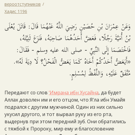
вероотступников
Хадис 1196
وَعَنْ عِمْرَانَ بْنِ حُصَيْنٍ رَضِيَ اللَّهُ عَنْهُمَا قَالَ: قَاتَلَ يُعْلَى
بْنُ أُمَيَّةَ رَجُلًا، فَعَضَّ أَحَدُهُمَا صَاحِبَهُ، فَنَزَعَ ثَنِيَّتَهُ،
فَاخْتَصَمَا إِلَى النَّبِيِّ - صلى الله عليه وسلم - فَقَالَ:
«أَيَعَضُّ أَحَدُكُمْ أَخَاهُ كَمَا يَعَضُّ الْفَحْلُ؟ لَا دِيَةَ لَهُ».
مُتَّفَقٌ عَلَيْهِ، وَاللَّفْظُ لِمُسْلِمٍ.
Передают со слов
‘Имрана ибн Хусайна
, да будет
Аллах доволен им и его отцом, что Я‘ла ибн Умайя
подрался с другим мужчиной. Один из них сильно
укусил другого, и тот вырвал руку из его рта,
выдернув при этом передний зуб. Они обратились
с тяжбой к Пророку, мир ему и благословение