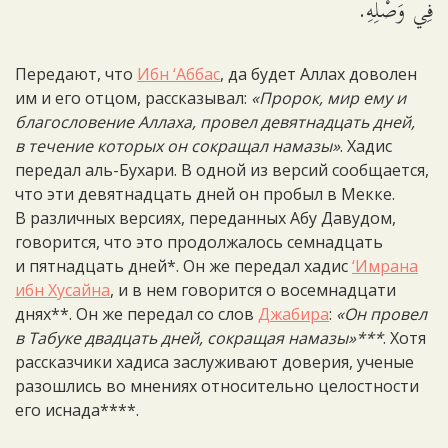
فِي وَصْلِهِ.
Передают, что
Ибн ‘Аббас
, да будет Аллах доволен
им и его отцом, рассказывал:
«Пророк, мир ему и
благословение Аллаха, провел девятнадцать дней,
в течение которых он сокращал намазы»
. Хадис
передал аль-Бухари. В одной из версий сообщается,
что эти девятнадцать дней он пробыл в Мекке.
В различных версиях, переданных Абу Давудом,
говорится, что это продолжалось семнадцать
и пятнадцать дней*. Он же передал хадис
‘Имрана
ибн Хусайна
, и в нем говорится о восемнадцати
днях**. Он же передал со слов
Джабира
:
«Он провел
в Табуке двадцать дней, сокращая намазы»***
. Хотя
рассказчики хадиса заслуживают доверия, ученые
разошлись во мнениях относительно целостности
его иснада****.