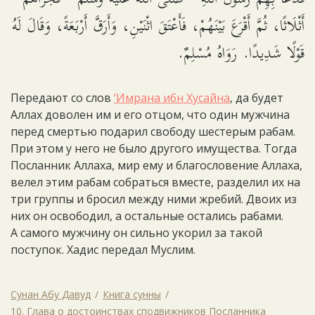
أَثْلَاثًا، ثُمَّ أَقْرَعَ بَيْنَهُمْ، فَأَعْتَقَ اثْنَيْنِ، وَأَرَقَّ أَرْبَعَةً، وَقَالَ لَهُ
قَوْلًا شَدِيدًا. رَوَاهُ مُسْلِمٌ.
Передают со слов
‘Имрана ибн Хусайна
, да будет
Аллах доволен им и его отцом, что один мужчина
перед смертью подарил свободу шестерым рабам.
При этом у него не было другого имущества. Тогда
Посланник Аллаха, мир ему и благословение Аллаха,
велел этим рабам собраться вместе, разделил их на
три группы и бросил между ними жребий. Двоих из
них он освободил, а остальные остались рабами.
А самого мужчину он сильно укорил за такой
поступок. Хадис передал Муслим.
Сунан Абу Давуд
Книга сунны
10. Глава о достоинствах сподвижников Посланника