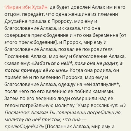
‘Имран ибн Хусайн
, да будет доволен Аллах им и его
отцом, передаёт, что одна женщина из племени
Джухайна пришла к Пророку, мир ему и
благословение Аллаха, и сказала, что она
совершила прелюбодеяние и что она беременна [от
этого прелюбодеяния], и Пророк, мир ему и
благословение Аллаха, позвал её покровителя.
Посланник Аллаха, мир ему и благословение Аллаха,
сказал ему:
«Заботься о ней*, пока она не родит, а
потом приведи её ко мне»
. Когда она родила, он
привёл её и по велению Пророка, мир ему и
благословение Аллаха, одежду на ней затянули**,
после чего по его велению её побили камнями.
Затем по его велению люди совершили над её
телом погребальную молитву. ‘Умар воскликнул:
«О
Посланник Аллаха! Ты совершаешь погребальную
молитву по ней при том, что она —
прелюбодейка?!»
[Посланник Аллаха, мир ему и