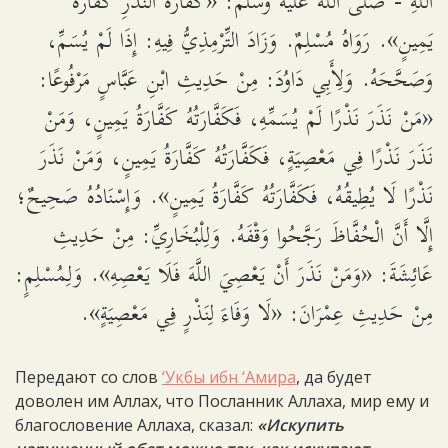
اللَّهِ - صلى الله عليه وسلم: «كَفَّارَةُ النَّذْرِ كَفَّارَةُ
يَمِينٍ». رَوَاهُ مُسْلِمٌ. وَزَادَ التِّرْمِذِيُّ فِيهِ: إِذَا لَمْ يُسَمِّ،
وَصَحَّحَهُ. وَلِأَبِي دَاوُدَ: مِنْ حَدِيثِ ابْنِ عَبَّاسٍ مَرْفُوعًا:
«مَنْ نَذَرَ نَذْرًا لَمْ يُسَمِّهِ، فَكَفَّارَتُهُ كَفَّارَةُ يَمِينٍ، وَمَنْ
نَذَرَ نَذْرًا فِي مَعْصِيَةٍ، فَكَفَّارَتُهُ كَفَّارَةُ يَمِينٍ، وَمَنْ نَذَرَ
نَذْرًا لَا يُطِيقُهُ، فَكَفَّارَتُهُ كَفَّارَةُ يَمِينٍ». وَإِسْنَادُهُ صَحِيحٌ؛
إِلَّا أَنَّ الْحُفَّاظَ رَجَّحُوا وَقْفَهُ. وَلِلْبُخَارِيِّ: مِنْ حَدِيثِ
عَائِشَةَ: «وَمَنْ نَذَرَ أَنْ يَعْصِيَ اللَّهَ فَلَا يَعْصِهِ». وَلِمُسْلِمٍ:
مِنْ حَدِيثِ عِمْرَانَ: «لَا وَفَاءَ لِنَذْرٍ فِي مَعْصِيَةٍ».
Передают со слов
‘Укбы ибн ‘Амира
, да будет
доволен им Аллах, что Посланник Аллаха, мир ему и
благословение Аллаха, сказал:
«Искупить