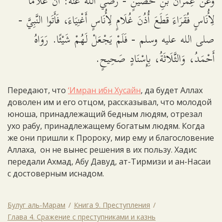
وَعَنْ عِمْرَانَ بْنِ حُصَيْنٍ - رضي الله عنه: أَنَّ غُلَامًا
لِأُنَاسٍ فُقَرَاءَ قَطَعَ أُذُنَ غُلَامٍ لِأُنَاسٍ أَغْنِيَاءَ، فَأَتَوا النَّبِيَّ -
صلى الله عليه وسلم - فَلَمْ يَجْعَلْ لَهُمْ شَيْئًا. رَوَاهُ
أَحْمَدُ، وَالثَّلَاثَةُ، بِإِسْنَادٍ صَحِيحٍ.
Передают, что
‘Имран ибн Хусайн
, да будет Аллах
доволен им и его отцом, рассказывал, что молодой
юноша, принадлежащий бедным людям, отрезал
ухо рабу, принадлежащему богатым людям. Когда
же они пришли к Пророку, мир ему и благословение
Аллаха, он не вынес решения в их пользу. Хадис
передали Ахмад, Абу Давуд, ат-Тирмизи и ан-Насаи
с достоверным иснадом.
Булуг аль-Марам
Книга 9. Преступления
Глава 4. Сражение с преступниками и казнь