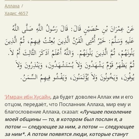
Аллаха
Хадис 4657
عَنْ عِمْرَانَ بْنِ حُصَيْنٍ قَالَ: قَالَ رَسُولُ اللَّهِ صَلَّى اللَّهُ
عَلَيهِ وَسَلَّمَ: خَيْرُ أُمَّتِى الْقَرْنُ الَّذِينَ بُعِثْتُ فِيهِمْ، ثُمَّ الَّذِينَ
يَلُونَهُمْ، ثُمَّ الَّذِينَ يَلُونَهُمْ. وَاللَّهُ أَعْلَمُ اَذَكَرَ الثَّالِثَ أَمْ لاَ.
ثُمَّ يَظْهَرُ قَوْمٌ يَشْهَدُونَ وَلاَ يُسْتَشْهَدُونَ، وَيَنْذِرُونَ وَلاَ
يُوفُونَ، وَيَخُونُونَ وَلاَ يُؤْتَمَنُونَ، وَيَفْشُو فِيهِمُ السِّمَنُ.
‘Имран ибн Хусайн
, да будет доволен Аллах им и его
отцом, передаёт, что Посланник Аллаха, мир ему и
благословение Аллаха, сказал:
«Лучшее поколение
моей общины — то, в котором был послан я, а
потом — следующее за ним, а потом — следующее
за ним*. А потом появятся люди, которые станут