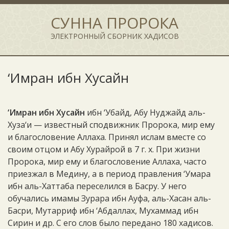
СУННА ПРОРОКА
ЭЛЕКТРОННЫЙ СБОРНИК ХАДИСОВ
‘Имран ибн Хусайн
‘Имран ибн Хусайн
ибн ‘Убайд, Абу Нуджайд аль-
Хуза‘и — известный сподвижник Пророка, мир ему
и благословение Аллаха. Принял ислам вместе со
своим отцом и Абу Хурайрой в 7 г. х. При жизни
Пророка, мир ему и благословение Аллаха, часто
приезжал в Медину, а в период правления ‘Умара
ибн аль-Хаттаба переселился в Басру. У него
обучались имамы Зурара ибн Ауфа, аль-Хасан аль-
Басри, Мутарриф ибн ‘Абдаллах, Мухаммад ибн
Сирин и др. С его слов было передано 180 хадисов.