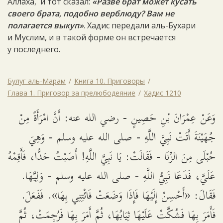
Аллаха, и тот сказал:
«Разве брат может кусать
своего брата, подобно верблюду? Вам не
полагается выкуп»
. Хадис передали аль-Бухари
и Муслим, и в такой форме он встречается
у последнего.
Булуг аль-Марам
Книга 10. Приговоры
Глава 1. Приговор за прелюбодеяние
Хадис 1210
وَعَنْ عِمْرَانَ بْنِ حَصِينٍ - رضي الله عنه: أَنَّ امْرَأَةً مِنْ
جُهَيْنَةَ أَتَتْ نَبِيَّ اللَّهِ - صلى الله عليه وسلم - وَهِيَ
حُبْلَى مِنَ الزِّنَا - فَقَالَتْ: يَا نَبِيَّ اللَّهِ! أَصَبْتُ حَدًّا، فَأَقِمْهُ
عَلَيَّ، فَدَعَا نَبِيُّ اللَّهِ - صلى الله عليه وسلم - وَلِيَّهَا.
فَقَالَ: «أَحْسِنْ إِلَيْهَا فَإِذَا وَضَعَتْ فَائْتِنِي بِهَا». فَفَعَلَ.
فَأَمَرَ بِهَا فَشُكَّتْ عَلَيْهَا ثِيَابُهَا، ثُمَّ أَمَرَ بِهَا فَرُجِمَتْ، ثُمَّ