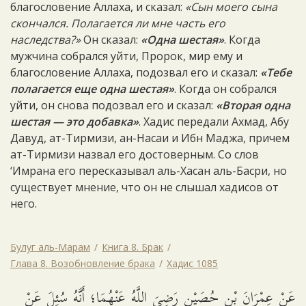
благословение Аллаха, и сказал:
«Сын моего сына
скончался. Полагается ли мне часть его
наследства?»
Он сказал:
«Одна шестая»
. Когда
мужчина собрался уйти, Пророк, мир ему и
благословение Аллаха, подозвал его и сказал:
«Тебе
полагается еще одна шестая»
. Когда он собрался
уйти, он снова подозвал его и сказал:
«Вторая одна
шестая — это добавка»
. Хадис передали Ахмад, Абу
Давуд, ат-Тирмизи, ан-Насаи и Ибн Маджа, причем
ат-Тирмизи назвал его достоверным. Со слов
‘Имрана его пересказывал аль-Хасан аль-Басри, но
существует мнение, что он не слышал хадисов от
него.
Булуг аль-Марам
Книга 8. Брак
Глава 8. Возобновление брака
Хадис 1085
عَنْ عِمْرَانَ بْنِ حُصَيْنٍ رَضِيَ اللَّهُ عَنْهُمَا؛ أَنَّهُ سُئِلَ عَنْ