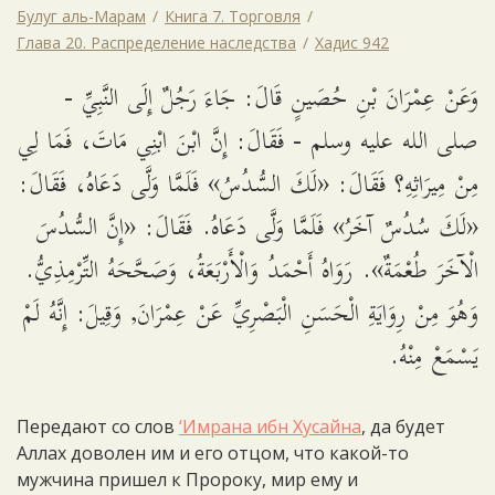
Булуг аль-Марам
Книга 7. Торговля
Глава 20. Распределение наследства
Хадис 942
وَعَنْ عِمْرَانَ بْنِ حُصَينٍ قَالَ: جَاءَ رَجُلٌ إِلَى النَّبِيِّ -
صلى الله عليه وسلم - فَقَالَ: إِنَّ ابْنَ ابْنِي مَاتَ، فَمَا لِي
مِنْ مِيرَاثِهِ؟ فَقَالَ: «لَكَ السُّدُسُ» فَلَمَّا وَلَّى دَعَاهُ، فَقَالَ:
«لَكَ سُدُسٌ آخَرُ» فَلَمَّا وَلَّى دَعَاهُ. فَقَالَ: «إِنَّ السُّدُسَ
الْآخَرَ طُعْمَةٌ». رَوَاهُ أَحْمَدُ وَالْأَرْبَعَةُ، وَصَحَّحَهُ التِّرْمِذِيُّ.
وَهُوَ مِنْ رِوَايَةِ الْحَسَنِ الْبَصْرِيِّ عَنْ عِمْرَانَ, وَقِيلَ: إِنَّهُ لَمْ
يَسْمَعْ مِنْهُ.
Передают со слов
‘Имрана ибн Хусайна
, да будет
Аллах доволен им и его отцом, что какой-то
мужчина пришел к Пророку, мир ему и