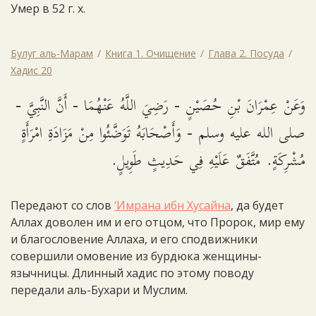
Умер в 52 г. х.
Булуг аль-Марам
Книга 1. Очищение
Глава 2. Посуда
Хадис 20
وَعَنْ عِمْرَانَ بْنِ حُصَيْنٍ - رَضِيَ اللَّهُ عَنْهُمَا - أَنَّ النَّبِيَّ -
صلى الله عليه وسلم - وَأَصْحَابَهُ تَوَضَّئُوا مِنْ مَزَادَةِ امْرَأَةٍ
مُشْرِكَةٍ. مُتَّفَقٌ عَلَيْهِ فِي حَدِيثٍ طَوِيلٍ.
Передают со слов
‘Имрана ибн Хусайна
, да будет
Аллах доволен им и его отцом, что Пророк, мир ему
и благословение Аллаха, и его сподвижники
совершили омовение из бурдюка женщины-
язычницы. Длинный хадис по этому поводу
передали аль-Бухари и Муслим.