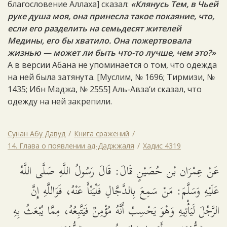
благословение Аллаха] сказал:
«Клянусь Тем, в Чьей
руке душа моя, она принесла такое покаяние, что,
если его разделить на семьдесят жителей
Медины, его бы хватило. Она пожертвовала
жизнью — может ли быть что-то лучше, чем это?»
А в версии Абана не упоминается о том, что одежда
на ней была затянута. [Муслим, № 1696; Тирмизи, №
1435; Ибн Маджа, № 2555] Аль-Авза‘и сказал, что
одежду на ней закрепили.
Сунан Абу Давуд
Книга сражений
14. Глава о появлении ад-Даджжаля
Хадис 4319
عَنْ عِمْرَان بْن حُصَيْنٍ قَالَ: قَالَ رَسُولُ اللَّهِ صَلَّى اللَّهُ
عَلَيْهِ وَسَلَّمَ: مَنْ سَمِعَ بِالدَّجَّالِ فَلْيَنْأَ عَنْهُ، فَوَاللَّهِ إِنَّ
الرَّجُلَ لَيَأْتِيهِ وَهْوَ يَحْسِبُ أَنَّهُ مُؤْمِنٌ فَيَتَّبِعُهُ، مِمَّا يُبْعَثُ بِهِ