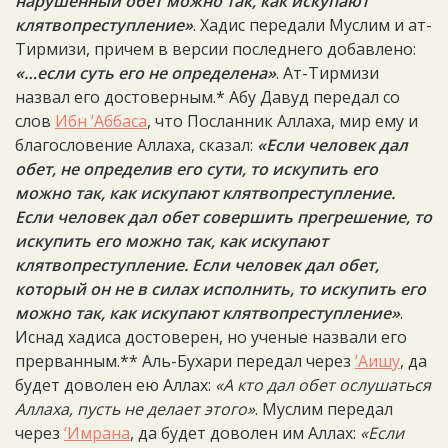
нарушенный обет можно так, как искупают
клятвопреступление»
. Хадис передали Муслим и ат-
Тирмизи, причем в версии последнего добавлено:
«…если суть его не определена»
. Ат-Тирмизи
назвал его достоверным.* Абу Давуд передал со
слов
Ибн ‘Аббаса
, что Посланник Аллаха, мир ему и
благословение Аллаха, сказал:
«Если человек дал
обет, не определив его сути, то искупить его
можно так, как искупают клятвопреступление.
Если человек дал обет совершить прегрешение, то
искупить его можно так, как искупают
клятвопреступление. Если человек дал обет,
который он не в силах исполнить, то искупить его
можно так, как искупают клятвопреступление»
.
Иснад хадиса достоверен, но ученые назвали его
прерванным.** Аль-Бухари передал через
‘Аишу
, да
будет доволен ею Аллах:
«А кто дал обет ослушаться
Аллаха, пусть не делает этого»
. Муслим передал
через
‘Имрана
, да будет доволен им Аллах:
«Если