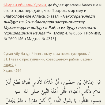
‘Имран ибн аль-Хусайн
, да будет доволен Аллах им и
его отцом, передаёт, что Пророк, мир ему и
благословение Аллаха, сказал:
«Некоторые люди
выйдут из Огня благодаря заступничеству
Мухаммада и войдут в Рай, и их будут называть
“пришедшими из Ада”*»
. [Бухари, № 6566; Тирмизи,
№ 2600; Ибн Маджа, № 4315]
Сунан Абу Давуд
Книга выкупа за пролитую кровь
31. Глава о преступлении, совершённом рабом бедных
людей
Хадис 4594
عَنْ عِمْرَانَ بْنِ حُصَيْنٍ، أَنَّ غُلاَمًا لأُنَاسٍ فُقَرَاءَ قَطَعَ أُذُنَ
غُلاَمٍ لأُنَاسٍ أَغْنِيَاءَ، فَأَتَى أَهْلُهُ النَّبِىَّ صلى الله عليه
وسلم، فَقَالُوا: يَا رَسُولَ اللَّهِ، إِنَّا أُنَاسٌ فُقَرَاءُ ، فَلَمْ يَجْعَلْ