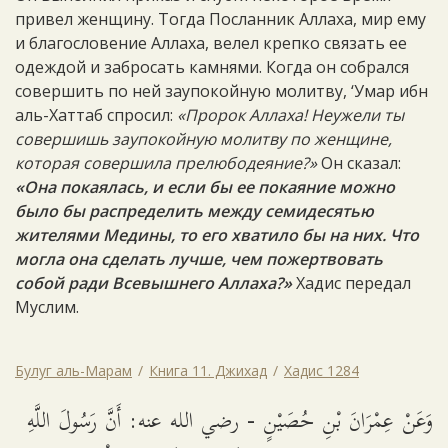
привел женщину. Тогда Посланник Аллаха, мир ему
и благословение Аллаха, велел крепко связать ее
одеждой и забросать камнями. Когда он собрался
совершить по ней заупокойную молитву, ‘Умар ибн
аль-Хаттаб спросил:
«Пророк Аллаха! Неужели ты
совершишь заупокойную молитву по женщине,
которая совершила прелюбодеяние?»
Он сказал:
«Она покаялась, и если бы ее покаяние можно
было бы распределить между семидесятью
жителями Медины, то его хватило бы на них. Что
могла она сделать лучше, чем пожертвовать
собой ради Всевышнего Аллаха?»
Хадис передал
Муслим.
Булуг аль-Марам
Книга 11. Джихад
Хадис 1284
وَعَنْ عِمْرَانَ بْنِ حُصَيْنٍ - رضي الله عنه: أَنَّ رَسُولَ اللَّهِ