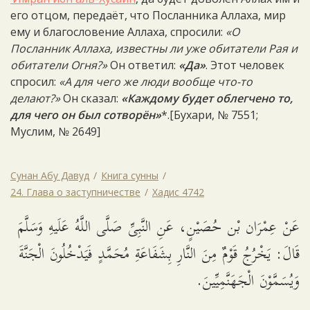
его отцом, передаёт, что Посланника Аллаха, мир
ему и благословение Аллаха, спросили:
«О
Посланник Аллаха, известны ли уже обитатели Рая и
обитатели Огня?»
Он ответил:
«Да»
. Этот человек
спросил:
«А для чего же люди вообще что-то
делают?»
Он сказал:
«Каждому будет облегчено то,
для чего он был сотворён»
*.[Бухари, № 7551;
Муслим, № 2649]
Сунан Абу Давуд
Книга сунны
24. Глава о заступничестве
Хадис 4742
عَنْ عِمْرَان بْن حُصَيْنٍ، عَنِ النَّبِىِّ صَلَّى اللَّهُ عَلَيهِ وَسَلَّمَ
قَالَ: يَخْرُجُ قَوْمٌ مِنَ النَّارِ بِشَفَاعَةِ مُحَمَّدٍ فَيَدْخُلُونَ الْجَنَّةَ
وَيُسَمَّوْنَ الْجَهَنَّمِيِّينَ.