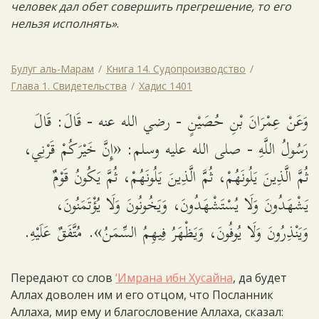
человек дал обет совершить прегрешение, то его
нельзя исполнять»
.
Булуг аль-Марам
Книга 14. Судопроизводство
Глава 1. Свидетельства
Хадис 1401
وَعَنْ عِمْرَانَ بْنِ حُصَيْنٍ - رضي الله عنه - قَالَ: قَالَ
رَسُولُ اللَّهِ - صلى الله عليه وسلم: «إِنَّ خَيْرَكُمْ قَرْنِي،
ثُمَّ الَّذِينَ يَلُونَهُمْ، ثُمَّ الَّذِينَ يَلُونَهُمْ، ثُمَّ يَكُونُ قَوْمٌ
يَشْهَدُونَ وَلَا يُسْتَشْهَدُونَ، وَيَخُونُونَ وَلَا يُؤْتَمَنُونَ،
وَيَنْذِرُونَ وَلَا يُوفُونَ، وَيَظْهَرُ فِيهِمُ السِّمَنُ». مُتَّفَقٌ عَلَيْهِ.
Передают со слов
‘Имрана ибн Хусайна
, да будет
Аллах доволен им и его отцом, что Посланник
Аллаха, мир ему и благословение Аллаха, сказал: