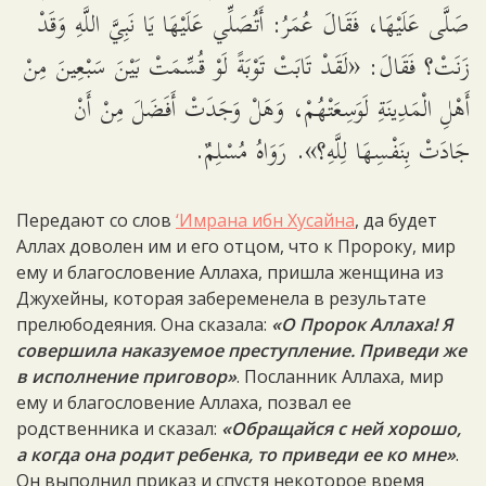
صَلَّى عَلَيْهَا، فَقَالَ عُمَرُ: أَتُصَلِّي عَلَيْهَا يَا نَبِيَّ اللَّهِ وَقَدْ
زَنَتْ؟ فَقَالَ: «لَقَدْ تَابَتْ تَوْبَةً لَوْ قُسِّمَتْ بَيْنَ سَبْعِينَ مِنْ
أَهْلِ الْمَدِينَةِ لَوَسِعَتْهُمْ، وَهَلْ وَجَدَتْ أَفَضَلَ مِنْ أَنْ
جَادَتْ بِنَفْسِهَا لِلَّهِ؟». رَوَاهُ مُسْلِمٌ.
Передают со слов
‘Имрана ибн Хусайна
, да будет
Аллах доволен им и его отцом, что к Пророку, мир
ему и благословение Аллаха, пришла женщина из
Джухейны, которая забеременела в результате
прелюбодеяния. Она сказала:
«О Пророк Аллаха! Я
совершила наказуемое преступление. Приведи же
в исполнение приговор»
. Посланник Аллаха, мир
ему и благословение Аллаха, позвал ее
родственника и сказал:
«Обращайся с ней хорошо,
а когда она родит ребенка, то приведи ее ко мне»
.
Он выполнил приказ и спустя некоторое время