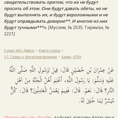
свидетельствовать притом, что их не будут
просить об этом. Они будут давать обеты, но не
будут выполнять их, и будут вероломными и не
будут оправдывать доверие**. И многие из них
будут тучными***»
. [Муслим, № 2535; Тирмизи, №
2221]
Сунан Абу Давуд
Книга сунны
17. Глава о предопределении
Хадис 4709
عَنْ عِمْرَانَ بْنِ حُصَيْنٍ قَالَ: قِيلَ لِرَسُولِ اللَّهِ صَلَّى اللَّهُ
عَلَيهِ وَسَلَّمَ: يَا رَسُولَ اللَّهِ، أَعُلِمَ أَهْلُ الْجَنَّةِ مِنْ اَهْلِ
النَّارِ؟ قَالَ: نَعَمْ. قَالَ: فَفِيمَ يَعْمَلُ الْعَامِلُونَ؟ قَالَ: كُلٌّ
مُيَسَّرٌ لِمَا خُلِقَ لَهُ.
‘Имран ибн аль-Хусайн
, да будет доволен Аллах им и