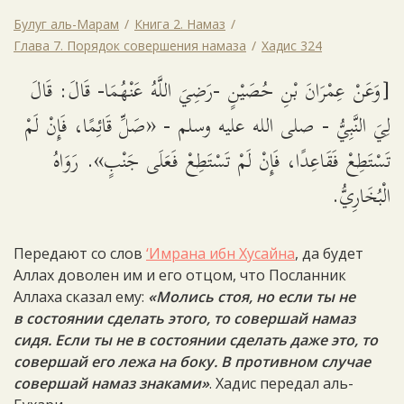
Булуг аль-Марам
Книга 2. Намаз
Глава 7. Порядок совершения намаза
Хадис 324
[وَعَنْ عِمْرَانَ بْنِ حُصَيْنٍ -رَضِيَ اللَّهُ عَنْهُمَا- قَالَ: قَالَ
لِيَ النَّبِيُّ - صلى الله عليه وسلم - «صَلِّ قَائِمًا، فَإِنْ لَمْ
تَسْتَطِعْ فَقَاعِدًا، فَإِنْ لَمْ تَسْتَطِعْ فَعَلَى جَنْبٍ». رَوَاهُ
الْبُخَارِيُّ.
Передают со слов
‘Имрана ибн Хусайна
, да будет
Аллах доволен им и его отцом, что Посланник
Аллаха сказал ему:
«Молись стоя, но если ты не
в состоянии сделать этого, то совершай намаз
сидя. Если ты не в состоянии сделать даже это, то
совершай его лежа на боку. В противном случае
совершай намаз знаками»
. Хадис передал аль-