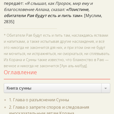
передаёт:
«Я слышал, как Пророк, мир ему и
благословение Аллаха, сказал:
«Поистине,
обитатели Рая будут есть и пить там»
. [Муслим,
2835]
* Обитатели Рая будут есть и пить там, наслаждаясь яствами
и напитками, а также испытывая другие наслаждения, и всё
это никогда не закончится для них, и при этом они не будут
ни мочиться, ни испражняться, ни сморкаться, ни сплёвывать.
Из Корана и Сунны также известно, что блаженство в Раю —
вечное и никогда не закончится [‘Аун аль-ма‘буд].
Оглавление
Книга сунны
1. Глава о разъяснении Сунны
2. Глава о запрете споров и следования
иносказательным аятам Корана