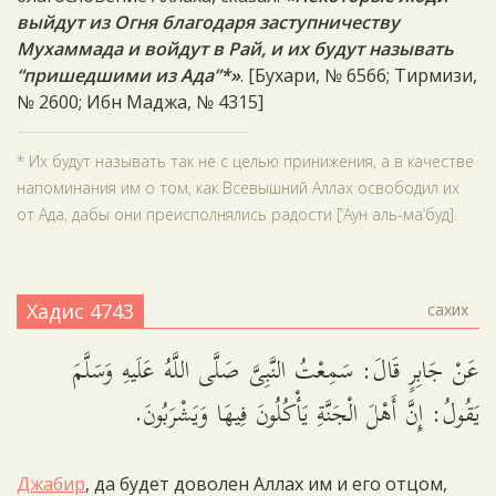
выйдут из Огня благодаря заступничеству
Мухаммада и войдут в Рай, и их будут называть
“пришедшими из Ада”*»
. [Бухари, № 6566; Тирмизи,
№ 2600; Ибн Маджа, № 4315]
* Их будут называть так не с целью принижения, а в качестве
напоминания им о том, как Всевышний Аллах освободил их
от Ада, дабы они преисполнялись радости [‘Аун аль-ма‘буд].
Хадис 4743
сахих
عَنْ جَابِرٍ قَالَ: سَمِعْتُ النَّبِىَّ صَلَّى اللَّهُ عَلَيهِ وَسَلَّمَ
يَقُولُ: إِنَّ أَهْلَ الْجَنَّةِ يَأْكُلُونَ فِيهَا وَيَشْرَبُونَ.
Джабир
, да будет доволен Аллах им и его отцом,