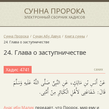
СУННА ПРОРОКА
ЭЛЕКТРОННЫЙ СБОРНИК ХАДИСОВ
Сунна Пророка
Сунан Абу Давуд
Книга сунны
24. Глава о заступничестве
24. Глава о заступничестве
Хадис 4741
сахих
عَنْ أَنَسِ بْنِ مَالِكٍ، عَنِ النَّبِىِّ صَلَّى اللَّهُ عَلَيهِ وَسَلَّمَ
قَالَ: شَفَاعَتِى لأَهْلِ الْكَبَائِرِ مِنْ أُمَّتِى.
Анас ибн Малик
передаёт, что Пророк, мир ему и