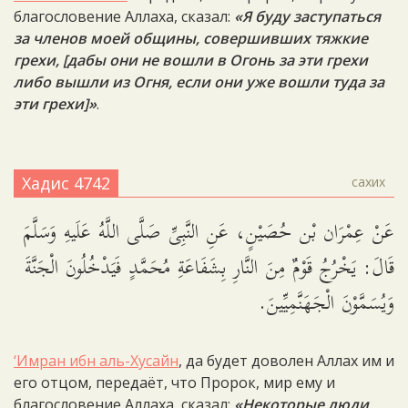
благословение Аллаха, сказал:
«Я буду заступаться
за членов моей общины, совершивших тяжкие
грехи, [дабы они не вошли в Огонь за эти грехи
либо вышли из Огня, если они уже вошли туда за
эти грехи]»
.
Хадис 4742
сахих
عَنْ عِمْرَان بْن حُصَيْنٍ، عَنِ النَّبِىِّ صَلَّى اللَّهُ عَلَيهِ وَسَلَّمَ
قَالَ: يَخْرُجُ قَوْمٌ مِنَ النَّارِ بِشَفَاعَةِ مُحَمَّدٍ فَيَدْخُلُونَ الْجَنَّةَ
وَيُسَمَّوْنَ الْجَهَنَّمِيِّينَ.
‘Имран ибн аль-Хусайн
, да будет доволен Аллах им и
его отцом, передаёт, что Пророк, мир ему и
благословение Аллаха, сказал:
«Некоторые люди