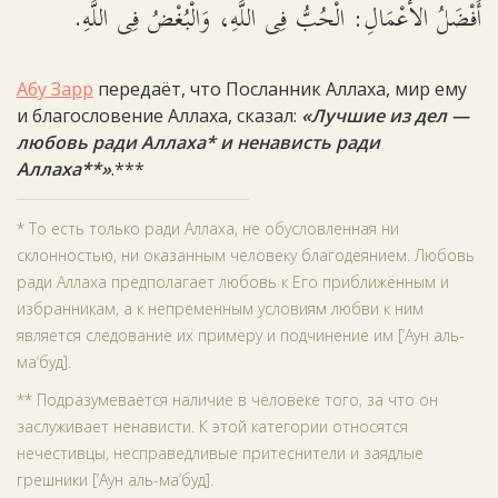
أَفْضَلُ الأَعْمَالِ: الْحُبُّ فِى اللَّهِ، وَالْبُغْضُ فِى اللَّهِ.
Абу Зарр
передаёт, что Посланник Аллаха, мир ему
и благословение Аллаха, сказал:
«Лучшие из дел —
любовь ради Аллаха* и ненависть ради
Аллаха**»
.***
* То есть только ради Аллаха, не обусловленная ни
склонностью, ни оказанным человеку благодеянием. Любовь
ради Аллаха предполагает любовь к Его приближённым и
избранникам, а к непременным условиям любви к ним
является следование их примеру и подчинение им [‘Аун аль-
ма‘буд].
** Подразумевается наличие в человеке того, за что он
заслуживает ненависти. К этой категории относятся
нечестивцы, несправедливые притеснители и заядлые
грешники [‘Аун аль-ма‘буд].