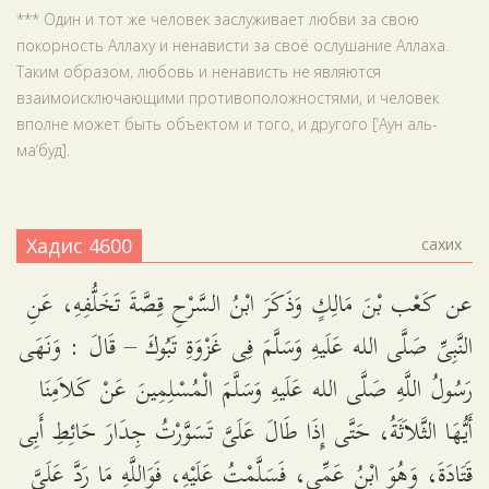
*** Один и тот же человек заслуживает любви за свою
покорность Аллаху и ненависти за своё ослушание Аллаха.
Таким образом, любовь и ненависть не являются
взаимоисключающими противоположностями, и человек
вполне может быть объектом и того, и другого [‘Аун аль-
ма‘буд].
Хадис 4600
сахих
عن كَعْب بْنَ مَالِكٍ وَذَكَرَ ابْنُ السَّرْحِ قِصَّةَ تَخَلُّفِهِ، عَنِ
النَّبِىِّ صَلَّى الله عَلَيهِ وَسَلَّمَ فِى غَزْوَةِ تَبُوكَ – قَالَ : وَنَهَى
رَسُولُ اللَّهِ صَلَّى الله عَلَيهِ وَسَلَّمَ الْمُسْلِمِينَ عَنْ كَلاَمِنَا
أَيُّهَا الثَّلاَثَةُ، حَتَّى إِذَا طَالَ عَلَىَّ تَسَوَّرْتُ جِدَارَ حَائِطِ أَبِى
قَتَادَةَ، وَهُوَ ابْنُ عَمِّى، فَسَلَّمْتُ عَلَيْهِ، فَوَاللَّهِ مَا رَدَّ عَلَىَّ