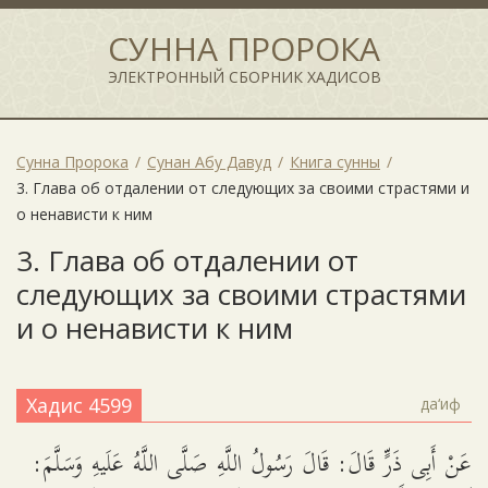
СУННА ПРОРОКА
ЭЛЕКТРОННЫЙ СБОРНИК ХАДИСОВ
Сунна Пророка
Сунан Абу Давуд
Книга сунны
3. Глава об отдалении от следующих за своими страстями и
о ненависти к ним
3. Глава об отдалении от
следующих за своими страстями
и о ненависти к ним
Хадис 4599
да‘иф
عَنْ أَبِى ذَرٍّ قَالَ: قَالَ رَسُولُ اللَّهِ صَلَّى اللَّهُ عَلَيهِ وَسَلَّمَ: