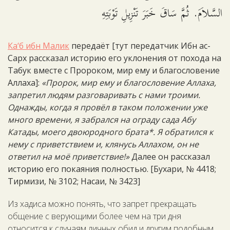
السَّلاَمَ. ثُمَّ سَاقَ خَبَرَ تَنْزِيلِ تَوْبَتِهِ
Ка‘б ибн Малик
передаёт [тут передатчик Ибн ас-
Сарх рассказал историю его уклонения от похода на
Табук вместе с Пророком, мир ему и благословение
Аллаха]:
«Пророк, мир ему и благословение Аллаха,
запретил людям разговаривать с нами троими.
Однажды, когда я провёл в таком положении уже
много времени, я забрался на ограду сада Абу
Катады, моего двоюродного брата*. Я обратился к
нему с приветствием и, клянусь Аллахом, он не
ответил на моё приветствие!»
Далее он рассказал
историю его покаяния полностью. [Бухари, № 4418;
Тирмизи, № 3102; Насаи, № 3423]
Из хадиса можно понять, что запрет прекращать
общение с верующими более чем на три дня
относится к случаям личных обид и другим подобным