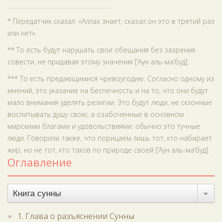
* Передатчик сказал: «Аллах знает, сказал он это в третий раз
или нет».
** То есть будут нарушать свои обещания без зазрения
совести, не придавая этому значения [‘Аун аль-ма‘буд].
*** То есть предающимися чревоугодию. Согласно одному из
мнений, это указание на беспечность и на то, что они будут
мало внимания уделять религии. Это будут люди, не склонные
воспитывать душу свою, а озабоченные в основном
мирскими благами и удовольствиями: обычно это тучные
люди. Говорили также, что порицаем лишь тот, кто набирает
жир, но не тот, кто таков по природе своей [‘Аун аль-ма‘буд].
Оглавление
Книга сунны
1. Глава о разъяснении Сунны