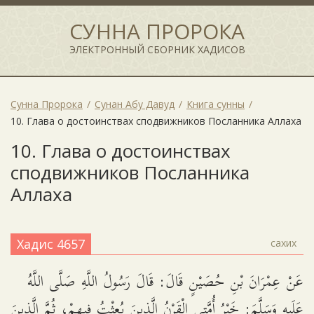
СУННА ПРОРОКА
ЭЛЕКТРОННЫЙ СБОРНИК ХАДИСОВ
Сунна Пророка
Сунан Абу Давуд
Книга сунны
10. Глава о достоинствах сподвижников Посланника Аллаха
10. Глава о достоинствах
сподвижников Посланника
Аллаха
Хадис 4657
сахих
عَنْ عِمْرَانَ بْنِ حُصَيْنٍ قَالَ: قَالَ رَسُولُ اللَّهِ صَلَّى اللَّهُ
عَلَيهِ وَسَلَّمَ: خَيْرُ أُمَّتِى الْقَرْنُ الَّذِينَ بُعِثْتُ فِيهِمْ، ثُمَّ الَّذِينَ