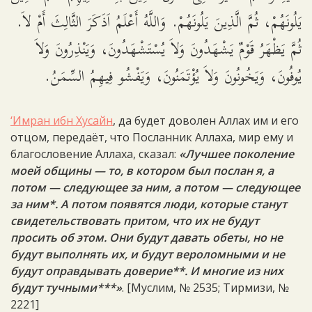
يَلُونَهُمْ، ثُمَّ الَّذِينَ يَلُونَهُمْ. وَاللَّهُ أَعْلَمُ اَذَكَرَ الثَّالِثَ أَمْ لاَ.
ثُمَّ يَظْهَرُ قَوْمٌ يَشْهَدُونَ وَلاَ يُسْتَشْهَدُونَ، وَيَنْذِرُونَ وَلاَ
يُوفُونَ، وَيَخُونُونَ وَلاَ يُؤْتَمَنُونَ، وَيَفْشُو فِيهِمُ السِّمَنُ.
‘Имран ибн Хусайн
, да будет доволен Аллах им и его
отцом, передаёт, что Посланник Аллаха, мир ему и
благословение Аллаха, сказал:
«Лучшее поколение
моей общины — то, в котором был послан я, а
потом — следующее за ним, а потом — следующее
за ним*. А потом появятся люди, которые станут
свидетельствовать притом, что их не будут
просить об этом. Они будут давать обеты, но не
будут выполнять их, и будут вероломными и не
будут оправдывать доверие**. И многие из них
будут тучными***»
. [Муслим, № 2535; Тирмизи, №
2221]