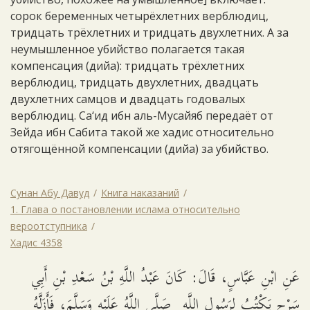
сорок беременных четырёхлетних верблюдиц,
тридцать трёхлетних и тридцать двухлетних. А за
неумышленное убийство полагается такая
компенсация (дийа): тридцать трёхлетних
верблюдиц, тридцать двухлетних, двадцать
двухлетних самцов и двадцать годовалых
верблюдиц. Са‘ид ибн аль-Мусайяб передаёт от
Зейда ибн Сабита такой же хадис относительно
отягощённой компенсации (дийа) за убийство.
Сунан Абу Давуд
Книга наказаний
1. Глава о постановлении ислама относительно
вероотступника
Хадис 4358
عَنِ ابْنِ عَبَّاسٍ، قَالَ: كَانَ عَبْدُ اللَّهِ بْنُ سَعْدِ بْنِ أَبِي
سَرْحٍ يَكْتُبُ لِرَسُولِ اللَّهِ صَلَّى اللَّهُ عَلَيْهِ وَسَلَّمَ، فَأَزَلَّهُ