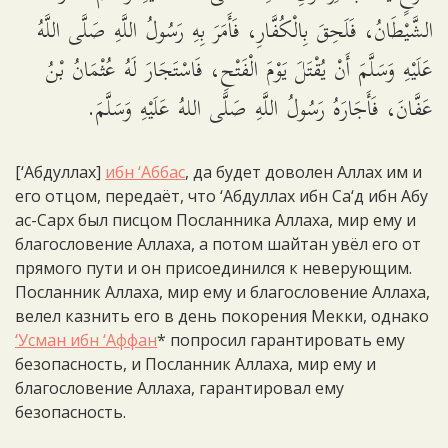
الشَّيْطَانُ، فَلَحِقَ بِالْكُفَّارِ، فَأَمَرَ بِهِ رَسُولُ اللَّهِ صَلَّى اللَّهُ
عَلَيْهِ وَسَلَّمَ أَنْ يُقْتَلَ يَوْمَ الْفَتْحِ، فَاسْتَجَارَ لَهُ عُثْمَانُ بْنُ
عَفَّانَ، فَأَجَارَهُ رَسُولُ اللَّهِ صَلَّى اللهُ عَلَيْهِ وَسَلَّمَ.
[‘Абдуллах]
ибн ‘Аббас
, да будет доволен Аллах им и
его отцом, передаёт, что ‘Абдуллах ибн Са‘д ибн Абу
ас-Сарх был писцом Посланника Аллаха, мир ему и
благословение Аллаха, а потом шайтан увёл его от
прямого пути и он присоединился к неверующим.
Посланник Аллаха, мир ему и благословение Аллаха,
велел казнить его в день покорения Мекки, однако
‘Усман ибн ‘Аффан
* попросил гарантировать ему
безопасность, и Посланник Аллаха, мир ему и
благословение Аллаха, гарантировал ему
безопасность.