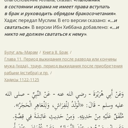
в состоянии ихрама не имеет права вступать
в брак и руководить обрядом бракосочетания»
.
Хадис передал Муслим. В его версии сказано:
«…и
свататься»
. В версии Ибн Хиббана добавлено:
«…и
никто не должен свататься к нему»
.
Булуг аль-Марам
Книга 8. Брак
Глава 11. Период выжидания после развода или кончины
мужа (‘идда), траур, период выжидания после приобретения
рабыни (истибра) и пр.
Хадисы 1122-1125
وَعَنْ أَبِي هُرَيْرَةَ - رضي الله عنه - عَنْ النَّبِيِّ - صلى الله
عليه وسلم - قَالَ: «الْوَلَدُ لِلْفِرَاشِ، وَلِلْعَاهِرِ الْحَجَرُ».
مُتَّفَقٌ عَلَيْهِ مِنْ حَدِيثِهِ. وَمِنْ حَدِيثِ عَائِشَةَ فِي قِصَّةٍ.
وَعَنِ ابْنِ مَسْعُودٍ، عِنْدَ النَّسَائِيِّ. وَعَنْ عُثْمَانَ. عِنْدَ أَبِي