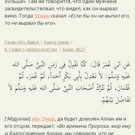
больше»
. Там же говорится, что один мужчина
засвидетельствовал, что видел, как он вырвал
вино. Тогда
‘Усман
сказал:
«Если бы он не выпил его,
то не вырвал бы его»
.
Сунан Абу Давуд
Книга сунны
8. Глава о превосходстве
Хадис 4627
عَنِ ابْنِ عُمَرَ قَالَ: كُنَّا نَقُولُ فِى زَمَنِ النَّبِىِّ صَلَّى الله
عَلَيهِ وَسَلَّمَ: لاَ نَعْدِلُ بِأَبِى بَكْرٍ أَحَداً، ثُمَّ عُمَرَ، ثُمَّ
عُثْمَانَ، ثُمَّ نَتْرُكُ أَصْحَابَ النَّبِىِّ صَلَّى الله عَلَيهِ وَسَلَّمَ لاَ
تَفَاضُلَ بَيْنَهُمْ.
[‘Абдуллах]
ибн ‘Умар
, да будет доволен Аллах им и
его отцом, передаёт:
«Во времена Пророка, мир ему
и благословение Аллаха, мы говорили, что не