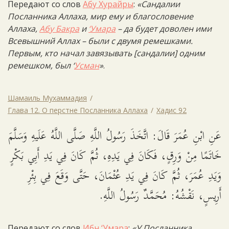
Передают со слов
Абу Хурайры
:
«Сандалии
Посланника Аллаха, мир ему и благословение
Аллаха,
Абу Бакра
и
‘Умара
– да будет доволен ими
Всевышний Аллах – были с двумя ремешками.
Первым, кто начал завязывать [сандалии] одним
ремешком, был ‘
Усман
»
.
Шамаиль Мухаммадия
Глава 12. О перстне Посланника Аллаха
Хадис 92
عَنِ ابْنِ عُمَرَ قَالَ: اتَّخَذَ رَسُولُ اللَّهِ صَلَّى اللَّهُ عَلَيهِ وَسَلَّمَ
خَاتَمًا مِنْ وَرِقٍ، فَكَانَ فِي يَدِهِ، ثُمَّ كَانَ فِي يَدِ أَبِي بَكْرٍ
وَيَدِ عُمَرَ، ثُمَّ كَانَ فِي يَدِ عُثْمَانَ، حَتَّى وَقَعَ فِي بِئْرِ
أَرِيسٍ، نَقْشُهُ: مُحَمَّدٌ رَسُولُ اللَّهِ.
Передают со слов
Ибн ‘Умара
:
«У Посланника