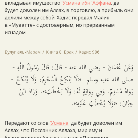
вкладывал имущество
‘Усмана ибн ‘Аффана
, да
будет доволен им Аллах, в торговлю, а прибыль они
делили между собой. Хадис передал Малик
в «Муватте» с достоверным, но прерванным
иснадом.
Булуг аль-Марам
Книга 8. Брак
Хадис 986
وَعَنْ عُثْمَانَ - رضي الله عنه - قَالَ: قَالَ رَسُولُ اللَّهِ -
صلى الله عليه وسلم: «لَا يَنْكِحُ الْمُحْرِمُ، وَلَا يُنْكَحُ -
رَوَاهُ مُسْلِمٌ. وَفِي رِوَايَةٍ لَهُ: وَلَا يَخْطُبُ». وَزَادَ ابْنُ
حِبَّانَ: «وَلَا يُخْطَبُ عَلَيْهِ».
Передают со слов
‘Усмана
, да будет доволен им
Аллах, что Посланник Аллаха, мир ему и
благословение Аллаха, сказал:
«Паломник