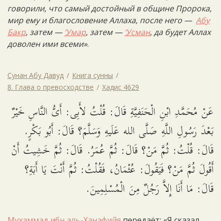
говорили, что самый достойный в общине Пророка,
мир ему и благословение Аллаха, после него —
Абу
Бакр
, затем —
‘Умар
, затем —
‘Усман
, да будет Аллах
доволен ими всеми»
.
Сунан Абу Давуд
Книга сунны
8. Глава о превосходстве
Хадис 4629
عَنْ مُحَمَّدِ ابْنِ الْحَنَفِيَّةِ قَالَ: قُلْتُ لأَبِى: أَىُّ النَّاسِ خَيْرٌ
بَعْدَ رَسُولِ اللَّهِ صَلَّى الله عَلَيهِ وَسَلَّمَ؟ قَالَ: أَبُو بَكْرٍ.
قَالَ: قُلْتُ: ثُمَّ مَنْ؟ قَالَ: ثُمَّ عُمَرُ. قَالَ: ثُمَّ خَشِيتُ أَنْ
أَقُولَ ثُمَّ مَنْ؟ فَيَقُولَ: عُثْمَانُ، فَقُلْتُ: ثُمَّ أَنْتَ يَا أَبَةِ؟
قَالَ: مَا أَنَا إِلاَّ رَجُلٌ مِنَ الْمُسْلِمِينَ.
Мухаммад ибн аль-Ханафийя
передаёт: «Я сказал