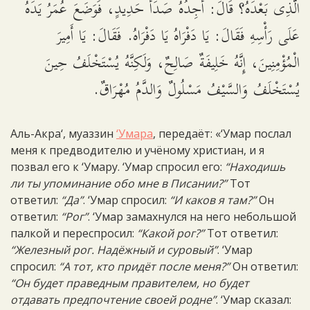
الَّذِى بَعْدَهُ؟ قَالَ: أَجِدُهُ صَدَأَ حَدِيدٍ، فَوَضَعَ عُمَرُ يَدَهُ
عَلَى رَأْسِهِ فَقَالَ: يَا دَفْرَاهُ يَا دَفْرَاهُ. فَقَالَ: يَا أَمِيرَ
الْمُؤْمِنِينَ، إِنَّهُ خَلِيفَةٌ صَالِحٌ، وَلَكِنَّهُ يُسْتَخْلَفُ حِينَ
يُسْتَخْلَفُ وَالسَّيْفُ مَسْلُولٌ وَالدَّمُ مُهْرَاقٌ.
Аль-Акра‘, муаззин
‘Умара
, передаёт: «‘Умар послал
меня к предводителю и учёному христиан, и я
позвал его к ‘Умару. ‘Умар спросил его:
“Находишь
ли ты упоминание обо мне в Писании?”
Тот
ответил:
“Да”
. ‘Умар спросил:
“И каков я там?”
Он
ответил:
“Рог”
. ‘Умар замахнулся на него небольшой
палкой и переспросил:
“Какой рог?”
Тот ответил:
“Железный рог. Надёжный и суровый”
. ‘Умар
спросил:
“А тот, кто придёт после меня?”
Он ответил:
“Он будет праведным правителем, но будет
отдавать предпочтение своей родне”
. ‘Умар сказал: