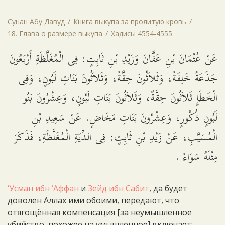
Сунан Абу Давуд
Книга выкупа за пролитую кровь
18. Глава о размере выкупа
Хадисы 4554-4555
عَنْ عُثْمَانَ بْنِ عَفَّانَ وَزَيْدِ بْنِ ثَابِتٍ: فِى الْمُغَلَّظَةِ أَرْبَعُونَ
جَذَعَةً خَلِفَةً، وَثَلاَثُونَ حِقَّةً، وَثَلاَثُونَ بَنَاتِ لَبُونٍ، وَفِى
الْخَطَإِ ثَلاَثُونَ حِقَّةً، وَثَلاَثُونَ بَنَاتِ لَبُونٍ، وَعِشْرُونَ بَنُو
لَبُونٍ ذُكُورٍ، وَعِشْرُونَ بَنَاتِ مَخَاضٍ. عَنْ سَعِيدِ بْنِ
الْمُسَيَّبِ، عَنْ زَيْدِ بْنِ ثَابِتٍ: فِى الدِّيَةِ الْمُغَلَّظَةِ، فَذَكَرَ
مِثْلَهُ سَوَاءً .
‘Усман ибн ‘Аффан
и
Зейд ибн Сабит
, да будет
доволен Аллах ими обоими, передают, что
отягощённая компенсация [за неумышленное
убийство, похожее на умышленное] включает: