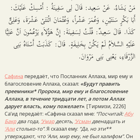
مَنْ يَشَاءُ.
عَنْ سَعِيد: قَالَ لِى سَفِينَةُ : أَمْسِكْ عَلَيْكَ:
أَبَا بَكْرٍ سَنَتَيْنِ، وَعُمَرَ عَشْراً، وَعُثْمَانَ اثْنَتَىْ عَشْرَةَ، وَعَلِىٌّ
كَذَا. قَالَ سَعِيدٌ: قُلْتُ لِسَفِينَةَ: إِنَّ هَؤُلاَءِ يَزْعُمُونَ اَنَّ عَلِيًّا
عَلَيْهِ السَّلاَمُ لَمْ يَكُنْ بِخَلِيفَةٍ. قَالَ: كَذَبَتْ أَسْتَاهُ بَنِى
الزَّرْقَاءِ، يَعْنِى بَنِى مَرْوَانَ.
Сафина
передаёт, что Посланник Аллаха, мир ему и
благословение Аллаха, сказал:
«Будут править
преемники* Пророка, мир ему и благословение
Аллаха, в течение тридцати лет, а потом Аллах
дарует власть, кому пожелает»
. [Тирмизи, 2226]
Са‘ид передаёт: «Сафина сказал мне:
“Посчитай:
Абу
Бакр
два года,
‘Умар
десять,
‘Усман
двенадцать и
‘Али
столько-то”
. Я сказал ему:
“Да, но эти**
утверждают, что ‘Али, мир ему, не был халифом”
. Он