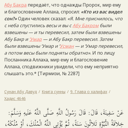
Абу Бакра
передаёт, что однажды Пророк, мир ему
и благословение Аллаха, спросил:
«Кто из вас видел
сон?»
Один человек сказал:
«Я. Мне приснилось, что
с неба спустились весы и вы с
Абу Бакром
были
взвешены — и ты перевесил, затем были взвешены
Абу Бакр и
‘Умар
— и Абу Бакр перевесил. Затем
были взвешены ‘Умар и ‘
Усман
— и ‘Умар перевесил,
а потом весы были подняты обратно»
. И по лицу
Посланника Аллаха, мир ему и благословение
Аллаха, сподвижники увидели, что ему неприятно
слышать это.* [Тирмизи, № 2287]
Сунан Абу Давуд
Книга сунны
9. Глава о халифах
Хадис 4646
عَنْ سَفِينَةَ، قَالَ: قَالَ رَسُولُ اللَّهِ صَلَّى اللَّهُ عَلَيهِ وَسَلَّمَ:
خِلاَفَةُ النُّبُوَّةِ ثَلاَثُونَ سَنَةً، ثُمَّ يُؤْتِى اللَّهُ الْمُلْكَ، أَوْ مُلْكَهُ،