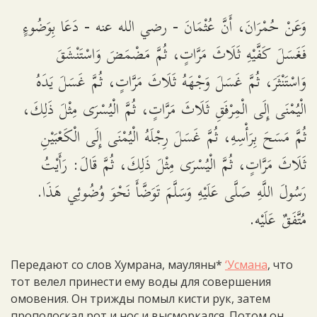
وَعَنْ حُمْرَانَ، أَنَّ عُثْمَانَ - رضي الله عنه - دَعَا بِوَضُوءٍ
فَغَسَلَ كَفَّيْهِ ثَلَاثَ مَرَّاتٍ، ثُمَّ مَضْمَضَ وَاسْتَنْشَقَ
وَاسْتَنْثَرَ، ثُمَّ غَسَلَ وَجْهَهُ ثَلَاثَ مَرَّاتٍ، ثُمَّ غَسَلَ يَدَهُ
الْيُمْنَى إِلَى الْمِرْفَقِ ثَلَاثَ مَرَّاتٍ، ثُمَّ الْيُسْرَى مِثْلَ ذَلِكَ،
ثُمَّ مَسَحَ بِرَأْسِهِ، ثُمَّ غَسَلَ رِجْلَهُ الْيُمْنَى إِلَى الْكَعْبَيْنِ
ثَلَاثَ مَرَّاتٍ، ثُمَّ الْيُسْرَى مِثْلَ ذَلِكَ، ثُمَّ قَالَ: رَأَيْتُ
رَسُولَ اللَّهِ صَلَّى عَلَيْهِ وَسَلَّمَ تَوَضَّأَ نَحْوَ وُضُوئِي هَذَا.
مُتَّفَقٌ عَلَيْه.
Передают со слов Хумрана, мауляны*
‘Усмана
, что
тот велел принести ему воды для совершения
омовения. Он трижды помыл кисти рук, затем
прополоскал рот и нос и высморкался. Потом он