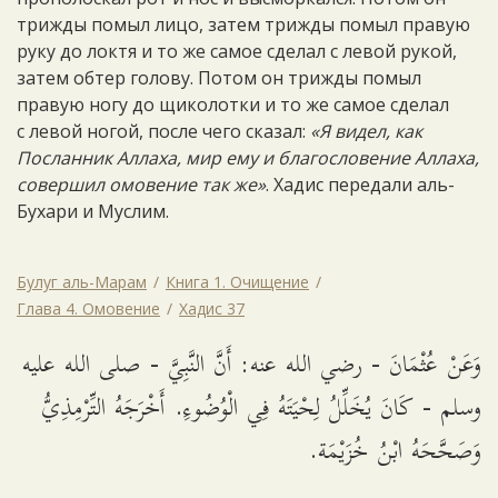
трижды помыл лицо, затем трижды помыл правую
руку до локтя и то же самое сделал с левой рукой,
затем обтер голову. Потом он трижды помыл
правую ногу до щиколотки и то же самое сделал
с левой ногой, после чего сказал:
«Я видел, как
Посланник Аллаха, мир ему и благословение Аллаха,
совершил омовение так же»
. Хадис передали аль-
Бухари и Муслим.
Булуг аль-Марам
Книга 1. Очищение
Глава 4. Омовение
Хадис 37
وَعَنْ عُثْمَانَ - رضي الله عنه: أَنَّ النَّبِيَّ - صلى الله عليه
وسلم - كَانَ يُخَلِّلُ لِحْيَتَهُ فِي الْوُضُوءِ. أَخْرَجَهُ التِّرْمِذِيُّ
وَصَحَّحَهُ ابْنُ خُزَيْمَة.