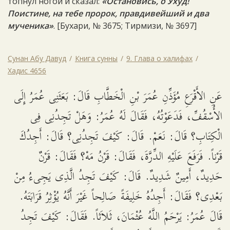
топнул ногой и сказал:
«Остановись, о Ухуд!
Поистине, на тебе пророк, правдивейший и два
мученика»
. [Бухари, № 3675; Тирмизи, № 3697]
Сунан Абу Давуд
Книга сунны
9. Глава о халифах
Хадис 4656
عَنِ الأَقْرَعِ مُؤَذِّنِ عُمَرَ بْنِ الْخَطَّابِ قَالَ: بَعَثَنِى عُمَرُ إِلَى
الأُسْقُفِّ، فَدَعَوْتُهُ، فَقَالَ لَهُ عُمَرُ: وَهَلْ تَجِدُنِى فِى
الْكِتَابِ؟ قَالَ: نَعَمْ. قَالَ: كَيْفَ تَجِدُنِى؟ قَالَ: أَجِدُكَ
قَرْناً. فَرَفَعَ عَلَيْهِ الدِّرَّةَ، فَقَالَ: قَرْنُ مَهْ؟ فَقَالَ: قَرْنٌ
حَدِيدٌ، أَمِينٌ شَدِيدٌ. قَالَ: كَيْفَ تَجِدُ الَّذِى يَجِىءُ مِنْ
بَعْدِى؟ فَقَالَ: أَجِدُهُ خَلِيفَةً صَالِحاً غَيْرَ أَنَّهُ يُؤْثِرُ قَرَابَتَهُ.
قَالَ عُمَرُ: يَرْحَمُ اللَّهُ عُثْمَانَ، ثَلاَثاً. فَقَالَ: كَيْفَ تَجِدُ