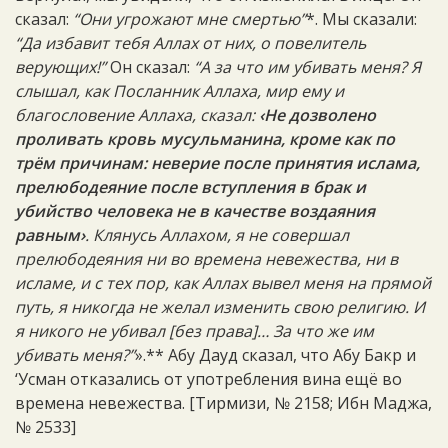
сказал:
“Они угрожают мне смертью”
*. Мы сказали:
“Да избавит тебя Аллах от них, о повелитель
верующих!”
Он сказал:
“А за что им убивать меня? Я
слышал, как Посланник Аллаха, мир ему и
благословение Аллаха, сказал:
‹Не дозволено
проливать кровь мусульманина, кроме как по
трём причинам: неверие после принятия ислама,
прелюбодеяние после вступления в брак и
убийство человека не в качестве воздаяния
равным›
. Клянусь Аллахом, я не совершал
прелюбодеяния ни во времена невежества, ни в
исламе, и с тех пор, как Аллах вывел меня на прямой
путь, я никогда не желал изменить свою религию. И
я никого не убивал [без права]… За что же им
убивать меня?”
».** Абу Дауд сказал, что Абу Бакр и
‘Усман отказались от употребления вина ещё во
времена невежества. [Тирмизи, № 2158; Ибн Маджа,
№ 2533]