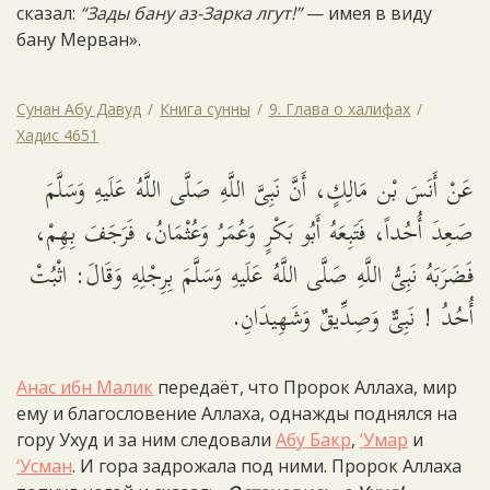
сказал:
“Зады бану аз-Зарка лгут!”
— имея в виду
бану Мерван».
Сунан Абу Давуд
Книга сунны
9. Глава о халифах
Хадис 4651
عَنْ أَنَسَ بْن مَالِكٍ، أَنَّ نَبِىَّ اللَّهِ صَلَّى اللَّهُ عَلَيهِ وَسَلَّمَ
صَعِدَ أُحُداً، فَتَبِعَهُ أَبُو بَكْرٍ وَعُمَرُ وَعُثْمَانُ، فَرَجَفَ بِهِمْ،
فَضَرَبَهُ نَبِىُّ اللَّهِ صَلَّى اللَّهُ عَلَيهِ وَسَلَّمَ بِرِجْلِهِ وَقَالَ: اثْبُتْ
أُحُدُ ! نَبِىٌّ وَصِدِّيقٌ وَشَهِيدَانِ.
Анас ибн Малик
передаёт, что Пророк Аллаха, мир
ему и благословение Аллаха, однажды поднялся на
гору Ухуд и за ним следовали
Абу Бакр
,
‘Умар
и
‘Усман
. И гора задрожала под ними. Пророк Аллаха