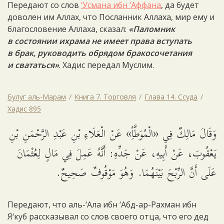
Передают со слов
‘Усмана ибн ‘Аффана
, да будет
доволен им Аллах, что Посланник Аллаха, мир ему и
благословение Аллаха, сказал:
«Паломник
в состоянии ихрама не имеет права вступать
в брак, руководить обрядом бракосочетания
и свататься»
. Хадис передал Муслим.
Булуг аль-Марам
Книга 7. Торговля
Глава 14. Ссуда
Хадис 895
وَقَالَ مَالِكٌ فِي «الْمُوَطَّأِ» عَنْ الْعَلَاءِ بْنِ عَبْدِ الرَّحْمَنِ بْنِ
يَعْقُوبَ، عَنْ أَبِيهِ، عَنْ جَدِّهِ: أَنَّهُ عَمِلَ فِي مَالٍ لِعُثْمَانَ
عَلَى أَنَّ الرِّبْحَ بَيْنَهُمَا. وَهُوَ مَوْقُوفٌ صَحِيحٌ.
Передают, что аль-‘Ала ибн ‘Абд-ар-Рахман ибн
Я‘куб рассказывал со слов своего отца, что его дед