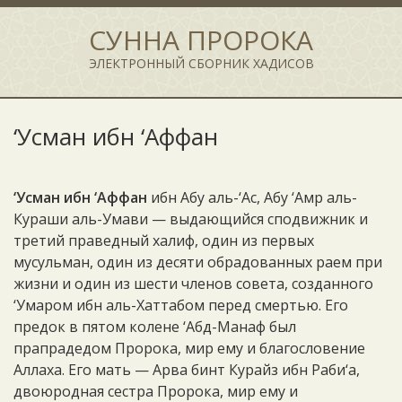
СУННА ПРОРОКА
ЭЛЕКТРОННЫЙ СБОРНИК ХАДИСОВ
‘Усман ибн ‘Аффан
‘Усман ибн ‘Аффан
ибн Абу аль-‘Ас, Абу ‘Амр аль-
Кураши аль-Умави — выдающийся сподвижник и
третий праведный халиф, один из первых
мусульман, один из десяти обрадованных раем при
жизни и один из шести членов совета, созданного
‘Умаром ибн аль-Хаттабом перед смертью. Его
предок в пятом колене ‘Абд-Манаф был
прапрадедом Пророка, мир ему и благословение
Аллаха. Его мать — Арва бинт Курайз ибн Раби‘а,
двоюродная сестра Пророка, мир ему и