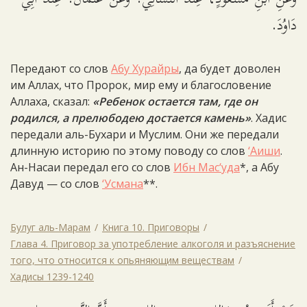
دَاوُدَ.
Передают со слов
Абу Хурайры
, да будет доволен
им Аллах, что Пророк, мир ему и благословение
Аллаха, сказал:
«Ребенок остается там, где он
родился, а прелюбодею достается камень»
. Хадис
передали аль-Бухари и Муслим. Они же передали
длинную историю по этому поводу со слов
‘Аиши
.
Ан-Насаи передал его со слов
Ибн Мас‘уда
*, а Абу
Давуд — со слов
‘Усмана
**.
Булуг аль-Марам
Книга 10. Приговоры
Глава 4. Приговор за употребление алкоголя и разъяснение
того, что относится к опьяняющим веществам
Хадисы 1239-1240