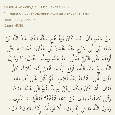
Сунан Абу Давуд
Книга наказаний
1. Глава о постановлении ислама относительно
вероотступника
Хадис 4359
عَنْ سَعْدٍ قَالَ: لَمَّا كَانَ يَوْمُ فَتْحِ مَكَّةَ اخْتَبَأَ عَبْدُ اللَّهِ بْنُ
سَعْدِ بْنِ أَبِي سَرْحٍ عِنْدَ عُثْمَانَ بْنِ عَفَّانَ، فَجَاءَ بِهِ حَتَّى
أَوْقَفَهُ عَلَى النَّبِيِّ صَلَّى اللهُ عَلَيْهِ وَسَلَّمَ، فَقَالَ: يَا رَسُولَ
اللَّهِ بَايِعْ عَبْدَ اللَّهِ، فَرَفَعَ رَأْسَهُ، فَنَظَرَ إِلَيْهِ، ثَلاَثاً، كُلُّ
ذَلِكَ يَأْبَى، فَبَايَعَهُ بَعْدَ ثَلاَثٍ، ثُمَّ أَقْبَلَ عَلَى أَصْحَابِهِ
فَقَالَ: أَمَا كَانَ فِيكُمْ رَجُلٌ رَشِيدٌ يَقُومُ إِلَى هَذَا حَيْثُ
رَآنِى كَفَفْتُ يَدِى عَنْ بَيْعَتِهِ فَيَقْتُلَهُ؟ فَقَالُوا: مَا نَدْرِى يَا
رَسُولَ اللَّهِ مَا فِي نَفْسِكَ، أَلاَّ أوْمَأْتَ إِلَيْنَا بِعَيْنِكَ؟ قَالَ: