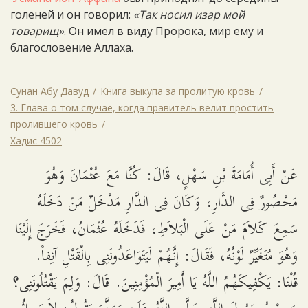
голеней и он говорил:
«Так носил изар мой
товарищ»
. Он имел в виду Пророка, мир ему и
благословение Аллаха.
Сунан Абу Давуд
Книга выкупа за пролитую кровь
3. Глава о том случае, когда правитель велит простить
пролившего кровь
Хадис 4502
عَنْ أَبِى أُمَامَةَ بْنِ سَهْلٍ، قَالَ: كُنَّا مَعَ عُثْمَانَ وَهُوَ
مَحْصُورٌ فِى الدَّارِ، وَكَانَ فِى الدَّارِ مَدْخَلٌ مَنْ دَخَلَهُ
سَمِعَ كَلاَمَ مَنْ عَلَى الْبَلاَطِ، فَدَخَلَهُ عُثْمَانُ، فَخَرَجَ إِلَيْنَا
وَهُوَ مُتَغَيِّرٌ لَوْنُهُ، فَقَالَ: إِنَّهُمْ لَيَتَوَاعَدُونَنِى بِالْقَتْلِ آنِفاً.
قُلْنَا: يَكْفِيكَهُمُ اللَّهُ يَا أَمِيرَ الْمُؤْمِنِينَ. قَالَ: وَلِمَ يَقْتُلُونَنِى؟