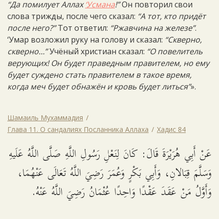
“Да помилует Аллах
‘Усмана
!”
Он повторил свои
слова трижды, после чего сказал:
“А тот, кто придёт
после него?”
Тот ответил:
“Ржавчина на железе”
.
‘Умар возложил руку на голову и сказал:
“Скверно,
скверно…”
Учёный христиан сказал:
“О повелитель
верующих! Он будет праведным правителем, но ему
будет суждено стать правителем в такое время,
когда меч будет обнажён и кровь будет литься”
».
Шамаиль Мухаммадия
Глава 11. О сандалиях Посланника Аллаха
Хадис 84
عَنْ أَبِي هُرَيْرَةَ قَالَ: كَانَ لِنَعْلِ رَسُولِ اللَّهِ صَلَّى اللَّهُ عَلَيهِ
وَسَلَّمَ قِبَالانِ، وَأَبِي بَكْرٍ وَعُمَرَ رَضِيَ اللَّهُ تَعَالَى عَنْهُمَا،
وَأَوَّلُ مَنْ عَقَدَ عَقْدًا وَاحِدًا عُثْمَانُ رَضِيَ اللَّهُ عَنْهُ.