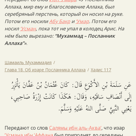
Аллаха, мир ему и благословение Аллаха, был
серебряный перстень, который он носил на руке.
Потом его носили
Абу Бакр
и
‘Умар
. Потом его
носил
‘Усман
, пока тот не упал в колодец Арис. На
нём было вырезано:
“Мухаммад – Посланник
Аллаха”
»
.
Шамаиль Мухаммадия
Глава 18. Об изаре Посланника Аллаха
Хадис 117
عَنِ سَلَمَةَ بْنِ الأَكْوَعِ قَالَ: كَانَ عُثْمَانُ بْنُ عَفَّانَ يَأْتَزِرُ
إِلَى أَنْصَافِ سَاقَيْهِ، وَقَالَ: هَكَذَا كَانَتْ إِزْرَةُ صَاحِبِي،
يَعْنِي النَّبِيَّ صَلَّى اللهُ عَلَيْهِ وَسَلَّمَ.
Передают со слов
Салямы ибн аль-Аква‘
, что изар
‘Усмана ибн ‘Аффана
был приподнят до середины