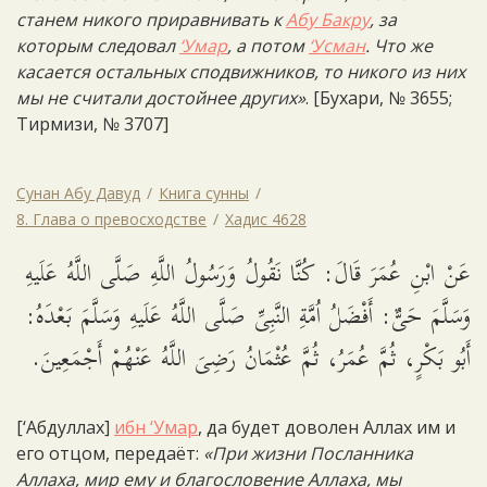
станем никого приравнивать к
Абу Бакру
, за
которым следовал
‘Умар
, а потом
‘Усман
. Что же
касается остальных сподвижников, то никого из них
мы не считали достойнее других»
. [Бухари, № 3655;
Тирмизи, № 3707]
Сунан Абу Давуд
Книга сунны
8. Глава о превосходстве
Хадис 4628
عَنْ ابْنِ عُمَرَ قَالَ: كُنَّا نَقُولُ وَرَسُولُ اللَّهِ صَلَّى اللَّهُ عَلَيهِ
وَسَلَّمَ حَىٌّ: أَفْضَلُ اُمَّةِ النَّبِىِّ صَلَّى اللَّهُ عَلَيهِ وَسَلَّمَ بَعْدَهُ:
أَبُو بَكْرٍ، ثُمَّ عُمَرُ، ثُمَّ عُثْمَانُ رَضِىَ اللَّهُ عَنْهُمْ أَجْمَعِينَ.
[‘Абдуллах]
ибн ‘Умар
, да будет доволен Аллах им и
его отцом, передаёт:
«При жизни Посланника
Аллаха, мир ему и благословение Аллаха, мы