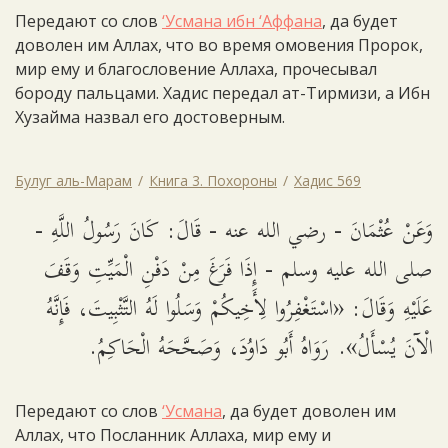
Передают со слов
‘Усмана ибн ‘Аффана
, да будет
доволен им Аллах, что во время омовения Пророк,
мир ему и благословение Аллаха, прочесывал
бороду пальцами. Хадис передал ат-Тирмизи, а Ибн
Хузайма назвал его достоверным.
Булуг аль-Марам
Книга 3. Похороны
Хадис 569
وَعَنْ عُثْمَانَ - رضي الله عنه - قَالَ: كَانَ رَسُولُ اللَّهِ -
صلى الله عليه وسلم - إِذَا فَرَغَ مِنْ دَفْنِ الْمَيِّتِ وَقَفَ
عَلَيْهِ وَقَالَ: «اسْتَغْفِرُوا لِأَخِيكُمْ وَسَلُوا لَهُ التَّثْبِيتَ، فَإِنَّهُ
الْآنَ يُسْأَلُ». رَوَاهُ أَبُو دَاوُدَ، وَصَحَّحَهُ الْحَاكِمُ.
Передают со слов
‘Усмана
, да будет доволен им
Аллах, что Посланник Аллаха, мир ему и