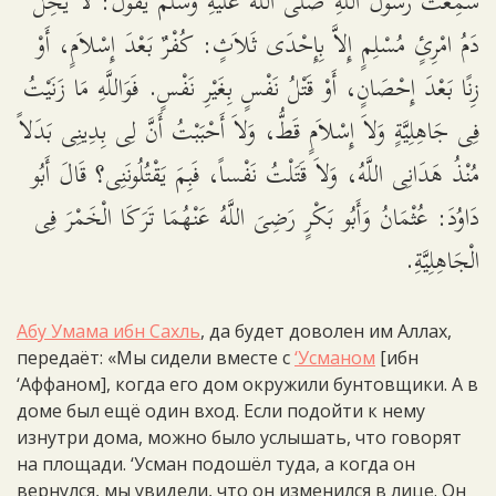
سَمِعْتُ رَسُولَ اللَّهِ صَلَّى اللَّهُ عَلَيهِ وَسَلَّمَ يَقُولُ: لاَ يَحِلُّ
دَمُ امْرِئٍ مُسْلِمٍ إِلاَّ بِإِحْدَى ثَلاَثٍ: كُفْرٌ بَعْدَ إِسْلاَمٍ، أَوْ
زِنًا بَعْدَ إِحْصَانٍ، أَوْ قَتْلُ نَفْسٍ بِغَيْرِ نَفْسٍ. فَوَاللَّهِ مَا زَنَيْتُ
فِى جَاهِلِيَّةٍ وَلاَ إِسْلاَمٍ قَطُّ، وَلاَ أَحْبَبْتُ أَنَّ لِى بِدِينِى بَدَلاً
مُنْذُ هَدَانِى اللَّهُ، وَلاَ قَتَلْتُ نَفْساً، فَبِمَ يَقْتُلُونَنِى؟ قَالَ أَبُو
دَاوُدَ: عُثْمَانُ وَأَبُو بَكْرٍ رَضِىَ اللَّهُ عَنْهُمَا تَرَكَا الْخَمْرَ فِى
الْجَاهِلِيَّةِ.
Абу Умама ибн Сахль
, да будет доволен им Аллах,
передаёт: «Мы сидели вместе с
‘Усманом
[ибн
‘Аффаном], когда его дом окружили бунтовщики. А в
доме был ещё один вход. Если подойти к нему
изнутри дома, можно было услышать, что говорят
на площади. ‘Усман подошёл туда, а когда он
вернулся, мы увидели, что он изменился в лице. Он