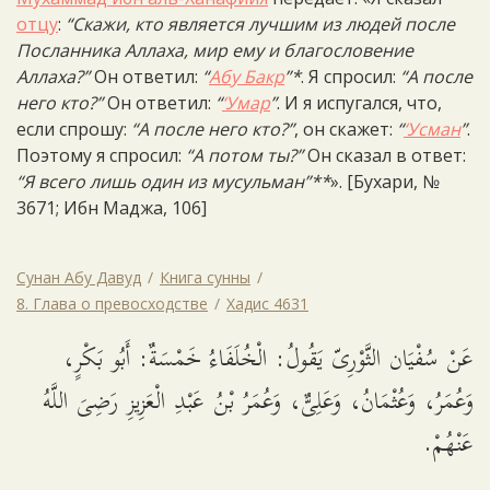
отцу
:
“Скажи, кто является лучшим из людей после
Посланника Аллаха, мир ему и благословение
Аллаха?”
Он ответил:
“
Абу Бакр
”*
. Я спросил:
“А после
него кто?”
Он ответил:
“
‘Умар
”
. И я испугался, что,
если спрошу:
“А после него кто?”
, он скажет:
“
‘Усман
”
.
Поэтому я спросил:
“А потом ты?”
Он сказал в ответ:
“Я всего лишь один из мусульман”**
». [Бухари, №
3671; Ибн Маджа, 106]
Сунан Абу Давуд
Книга сунны
8. Глава о превосходстве
Хадис 4631
عَنْ سُفْيَان الثَّوْرِىّ يَقُولُ: الْخُلَفَاءُ خَمْسَةٌ: أَبُو بَكْرٍ،
وَعُمَرُ، وَعُثْمَانُ، وَعَلِىٌّ، وَعُمَرُ بْنُ عَبْدِ الْعَزِيزِ رَضِىَ اللَّهُ
عَنْهُمْ.