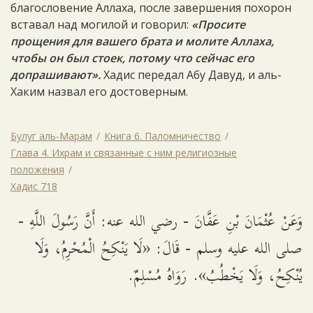
благословение Аллаха, после завершения похорон
вставал над могилой и говорил:
«Просите
прощения для вашего брата и молите Аллаха,
чтобы он был стоек, потому что сейчас его
допрашивают».
Хадис передал Абу Давуд, и аль-
Хаким назвал его достоверным.
Булуг аль-Марам
Книга 6. Паломничество
Глава 4. Ихрам и связанные с ним религиозные
положения
Хадис 718
وَعَنْ عُثْمَانَ بْنِ عَفَّانَ - رضي الله عنه: أَنَّ رَسُولَ اللَّهِ -
صلى الله عليه وسلم - قَالَ: «لَا يَنْكِحُ الْمُحْرِمُ، وَلَا
يُنْكِحُ، وَلَا يَخْطُبُ». رَوَاهُ مُسْلِمٌ.