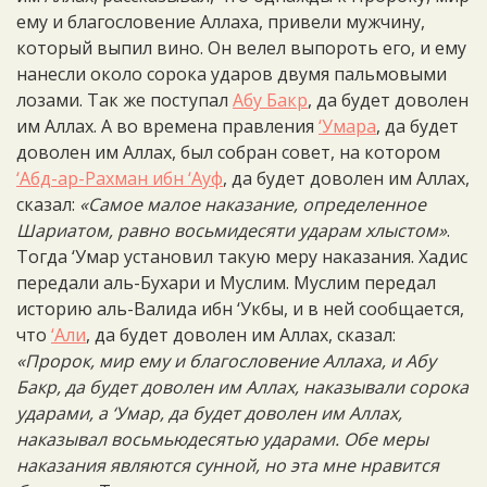
ему и благословение Аллаха, привели мужчину,
который выпил вино. Он велел выпороть его, и ему
нанесли около сорока ударов двумя пальмовыми
лозами. Так же поступал
Абу Бакр
, да будет доволен
им Аллах. А во времена правления
‘Умара
, да будет
доволен им Аллах, был собран совет, на котором
‘Абд-ар-Рахман ибн ‘Ауф
, да будет доволен им Аллах,
сказал:
«Самое малое наказание, определенное
Шариатом, равно восьмидесяти ударам хлыстом»
.
Тогда ‘Умар установил такую меру наказания. Хадис
передали аль-Бухари и Муслим. Муслим передал
историю аль-Валида ибн ‘Укбы, и в ней сообщается,
что
‘Али
, да будет доволен им Аллах, сказал:
«Пророк, мир ему и благословение Аллаха, и Абу
Бакр, да будет доволен им Аллах, наказывали сорока
ударами, а ‘Умар, да будет доволен им Аллах,
наказывал восьмьюдесятью ударами. Обе меры
наказания являются сунной, но эта мне нравится