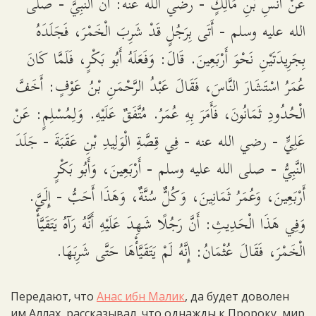
عَنْ أَنَسِ بْنِ مَالِكٍ - رضي الله عنه: أَنَّ النَّبِيَّ - صلى
الله عليه وسلم - أَتَى بِرَجُلٍ قَدْ شَرِبَ الْخَمْرَ، فَجَلَدَهُ
بِجَرِيدَتَيْنِ نَحْوَ أَرْبَعِينَ. قَالَ: وَفَعَلَهُ أَبُو بَكْرٍ، فَلَمَّا كَانَ
عُمَرُ اسْتَشَارَ النَّاسَ، فَقَالَ عَبْدُ الرَّحْمَنِ بْنُ عَوْفٍ: أَخَفَّ
الْحُدُودِ ثَمَانُونَ، فَأَمَرَ بِهِ عُمَرُ. مُتَّفَقٌ عَلَيْهِ. وَلِمُسْلِمٍ: عَنْ
عَلِيٍّ - رضي الله عنه - فِي قِصَّةِ الْوَلِيدِ بْنِ عَقَبَةَ - جَلَدَ
النَّبِيُّ - صلى الله عليه وسلم - أَرْبَعِينَ، وَأَبُو بَكْرٍ
أَرْبَعِينَ، وَعُمَرُ ثَمَانِينَ، وَكُلٌّ سُنَّةٌ، وَهَذَا أَحَبُّ - إِلَيَّ.
وَفِي هَذَا الْحَدِيثِ: أَنَّ رَجُلًا شَهِدَ عَلَيْهِ أَنَّهُ رَآهُ يَتَقَيَّأْ
الْخَمْرَ، فَقَالَ عُثْمَانُ: إِنَّهُ لَمْ يَتَقَيَّأْهَا حَتَّى شَرِبَهَا.
Передают, что
Анас ибн Малик
, да будет доволен
им Аллах, рассказывал, что однажды к Пророку, мир