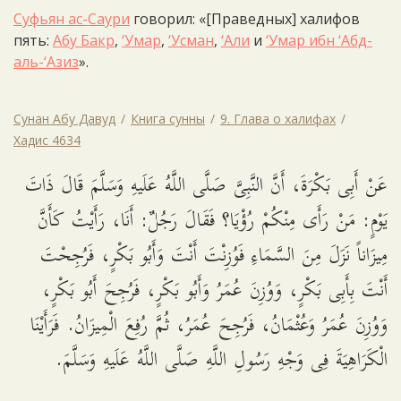
Суфьян ас-Саури
говорил: «[Праведных] халифов
пять:
Абу Бакр
,
‘Умар
,
‘Усман
,
‘Али
и
‘Умар ибн ‘Абд-
аль-‘Азиз
».
Сунан Абу Давуд
Книга сунны
9. Глава о халифах
Хадис 4634
عَنْ أَبِى بَكْرَةَ، أَنَّ النَّبِىَّ صَلَّى اللَّهُ عَلَيهِ وَسَلَّمَ قَالَ ذَاتَ
يَوْمٍ: مَنْ رَأَى مِنْكُمْ رُؤْيَا؟ فَقَالَ رَجُلٌ: أَنَا، رَأَيْتُ كَأَنَّ
مِيزَاناً نَزَلَ مِنَ السَّمَاءِ فَوُزِنْتَ أَنْتَ وَأَبُو بَكْرٍ، فَرُجِحْتَ
أَنْتَ بِأَبِى بَكْرٍ، وَوُزِنَ عُمَرُ وَأَبُو بَكْرٍ، فَرُجِحَ أَبُو بَكْرٍ،
وَوُزِنَ عُمَرُ وَعُثْمَانُ، فَرُجِحَ عُمَرُ، ثُمَّ رُفِعَ الْمِيزَانُ. فَرَأَيْنَا
الْكَرَاهِيَةَ فِى وَجْهِ رَسُولِ اللَّهِ صَلَّى اللَّهُ عَلَيهِ وَسَلَّمَ.