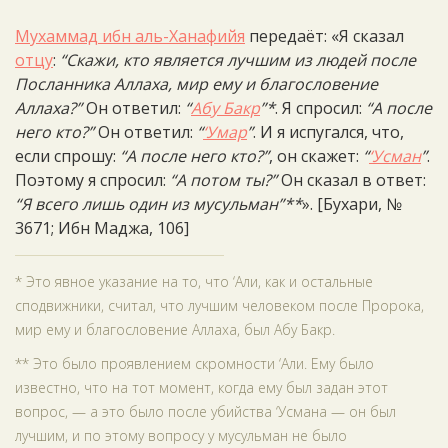
Мухаммад ибн аль-Ханафийя
передаёт: «Я сказал
отцу
:
“Скажи, кто является лучшим из людей после
Посланника Аллаха, мир ему и благословение
Аллаха?”
Он ответил:
“
Абу Бакр
”*
. Я спросил:
“А после
него кто?”
Он ответил:
“
‘Умар
”
. И я испугался, что,
если спрошу:
“А после него кто?”
, он скажет:
“
‘Усман
”
.
Поэтому я спросил:
“А потом ты?”
Он сказал в ответ:
“Я всего лишь один из мусульман”**
». [Бухари, №
3671; Ибн Маджа, 106]
* Это явное указание на то, что ‘Али, как и остальные
сподвижники, считал, что лучшим человеком после Пророка,
мир ему и благословение Аллаха, был Абу Бакр.
** Это было проявлением скромности ‘Али. Ему было
известно, что на тот момент, когда ему был задан этот
вопрос, — а это было после убийства ‘Усмана — он был
лучшим, и по этому вопросу у мусульман не было