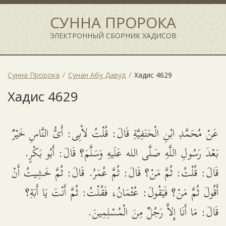
СУННА ПРОРОКА
ЭЛЕКТРОННЫЙ СБОРНИК ХАДИСОВ
Сунна Пророка
Сунан Абу Давуд
Хадис 4629
Хадис 4629
عَنْ مُحَمَّدِ ابْنِ الْحَنَفِيَّةِ قَالَ: قُلْتُ لأَبِى: أَىُّ النَّاسِ خَيْرٌ
بَعْدَ رَسُولِ اللَّهِ صَلَّى الله عَلَيهِ وَسَلَّمَ؟ قَالَ: أَبُو بَكْرٍ.
قَالَ: قُلْتُ: ثُمَّ مَنْ؟ قَالَ: ثُمَّ عُمَرُ. قَالَ: ثُمَّ خَشِيتُ أَنْ
أَقُولَ ثُمَّ مَنْ؟ فَيَقُولَ: عُثْمَانُ، فَقُلْتُ: ثُمَّ أَنْتَ يَا أَبَةِ؟
قَالَ: مَا أَنَا إِلاَّ رَجُلٌ مِنَ الْمُسْلِمِينَ.