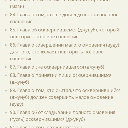
(мази)
84. Глава о том, кто не довёл до конца половое
сношение
85. Глава об осквернившемся (джунуб), который
повторяет половое сношение
86. Глава о совершении малого омовения (вуду)
для того, кто желает повторить половое
сношение
87. Глава о сне осквернившегося (джунуб)
88. Глава о принятии пищи осквернившимся
(джунуб)
89. Глава о том, кто считал, что осквернившийся
(джунуб) должен совершить малое омовение
(вуду)
90. Глава об откладывании полного омовения
(гусль) осквернившимся (джунуб)
91. Глава о том, разрешается ли