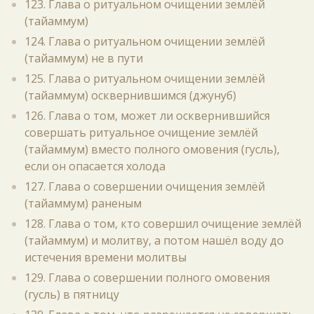
123. Глава о ритуальном очищении землёй
(тайаммум)
124. Глава о ритуальном очищении землёй
(тайаммум) не в пути
125. Глава о ритуальном очищении землёй
(тайаммум) осквернившимся (джунуб)
126. Глава о том, может ли осквернившийся
совершать ритуальное очищение землёй
(тайаммум) вместо полного омовения (гусль),
если он опасается холода
127. Глава о совершении очищения землёй
(тайаммум) раненым
128. Глава о том, кто совершил очищение землёй
(тайаммум) и молитву, а потом нашёл воду до
истечения времени молитвы
129. Глава о совершении полного омовения
(гусль) в пятницу