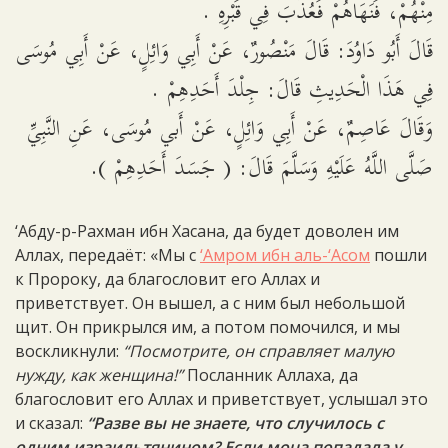
مِنْهُمْ، فَنَهَاهُمْ فَعُذِّبَ فِي قَبْرِهِ .
قَالَ أَبُو دَاوُدَ: قَالَ مَنْصُورٌ، عَنْ أَبِي وَائِلٍ، عَنْ أَبِي مُوسَى
فِي هَذَا الْحَدِيثِ قَالَ: جِلْدَ أَحَدِهِمْ .
وَقَالَ عَاصِمٌ، عَنْ أَبِي وَائِلٍ، عَنْ أَبي مُوسَى، عَنِ النَّبِيِّ
صَلَّى اللَّهُ عَلَيْهِ وَسَلَّمَ قَالَ: ( جَسَدَ أَحَدِهِمْ ).
‘Абду-р-Рахман ибн Хасана, да будет доволен им
Аллах, передаёт: «Мы с
‘Амром ибн аль-‘Асом
пошли
к Пророку, да благословит его Аллах и
приветствует. Он вышел, а с ним был небольшой
щит. Он прикрылся им, а потом помочился, и мы
воскликнули:
“Посмотрите, он справляет малую
нужду, как женщина!”
Посланник Аллаха, да
благословит его Аллах и приветствует, услышал это
и сказал:
“Разве вы не знаете, что случилось с
одним израильтянином? Если моча попадала у