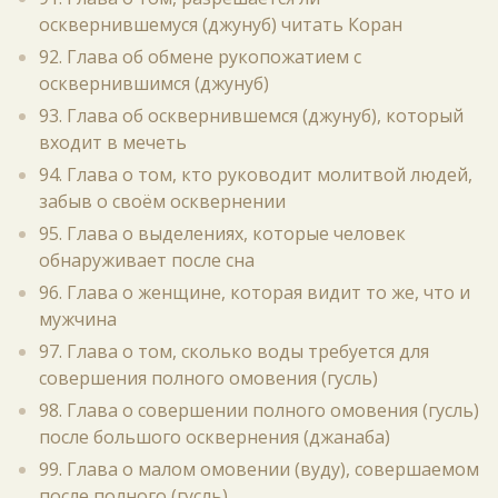
осквернившемуся (джунуб) читать Коран
92. Глава об обмене рукопожатием с
осквернившимся (джунуб)
93. Глава об осквернившемся (джунуб), который
входит в мечеть
94. Глава о том, кто руководит молитвой людей,
забыв о своём осквернении
95. Глава о выделениях, которые человек
обнаруживает после сна
96. Глава о женщине, которая видит то же, что и
мужчина
97. Глава о том, сколько воды требуется для
совершения полного омовения (гусль)
98. Глава о совершении полного омовения (гусль)
после большого осквернения (джанаба)
99. Глава о малом омовении (вуду), совершаемом
после полного (гусль)