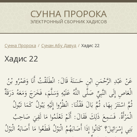
СУННА ПРОРОКА
ЭЛЕКТРОННЫЙ СБОРНИК ХАДИСОВ
Сунна Пророка
Сунан Абу Давуд
Хадис 22
Хадис 22
عَنْ عَبْدِ الرَّحْمَنِ ابْنِ حَسَنَةَ قَالَ: انْطَلَقْتُ أَنَا وَعَمْرُو بْنُ
الْعَاصِ إِلَى النَّبِيِّ صَلَّى اللَّهُ عَلَيْهِ وَسَلَّمَ، فَخَرَجَ وَمَعَهُ دَرَقَةٌ
ثُمَّ اسْتَتَرَ بِهَا، ثُمَّ بَالَ فَقُلْنَا: انْظُرُوا إِلَيْهِ يَبُولُ كَمَا تَبُولُ
الْمَرْأَةُ. فَسَمِعَ ذَلِكَ فَقَالَ: أَلَمْ تَعْلَمُوا مَا لَقِيَ صَاحِبُ
بَنِي إِسْرَائِيلَ؟ كَانُوا إِذَا أَصَابَهُمُ الْبَوْلُ قَطَعُوا مَا أَصَابَهُ الْبَوْلُ