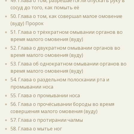
49. Глава о том, разрешается ли опускать руку в
сосуд до того, как помыть её
50. Глава о том, как совершал малое омовение
(вуду) Пророк
51. Глава о трёхкратном омывании органов во
время малого омовения (вуду)
52. Глава о двукратном омывании органов во
время малого омовения (вуду)
53. Глава об однократном омывании органов во
время малого омовения (вуду)
54. Глава о раздельном полоскании рта и
промывании носа
55. Глава о промывании носа
56. Глава о прочёсывании бороды во время
совершения малого омовения (вуду)
57. Глава о протирании чалмы
58. Глава о мытье ног