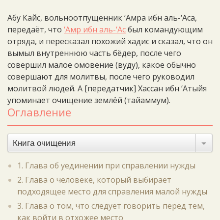
Абу Кайс, вольноотпущенник ‘Амра ибн аль-‘Аса,
передаёт, что
‘Амр ибн аль-‘Ас
был командующим
отряда, и пересказал похожий хадис и сказал, что он
вымыл внутреннюю часть бёдер, после чего
совершил малое омовение (вуду), какое обычно
совершают для молитвы, после чего руководил
молитвой людей. А [передатчик] Хассан ибн ‘Атыйя
упоминает очищение землёй (тайаммум).
Оглавление
Книга очищения
1. Глава об уединении при справлении нужды
2. Глава о человеке, который выбирает
подходящее место для справления малой нужды
3. Глава о том, что следует говорить перед тем,
как войти в отхожее место