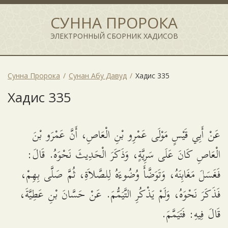
СУННА ПРОРОКА
ЭЛЕКТРОННЫЙ СБОРНИК ХАДИСОВ
Сунна Пророка
Сунан Абу Давуд
Хадис 335
Хадис 335
عَنْ أَبِي قَيْسٍ مَوْلَى عَمْرِو بْنِ الْعَاصِ، أَنَّ عَمْرَو بْنَ
الْعَاصِ كَانَ عَلَى سَرِيَّةٍ، وَذَكَرَ الْحَدِيثَ نَحْوَهُ. قَالَ:
فَغَسَلَ مَغَابِنَهُ، وَتَوَضَّأَ وُضُوءَهُ لِلصَّلاَةِ، ثُمَّ صَلَّى بِهِمْ،
فَذَكَرَ نَحْوَهُ، وَلَمْ يَذْكُرِ التَّيَمُّمَ. عَنْ حَسَّانَ بْنِ عَطِيَّةَ،
قَالَ فِيهِ: فَتَيَمَّمَ.