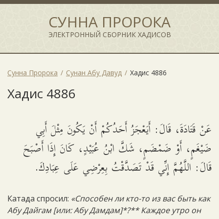
СУННА ПРОРОКА
ЭЛЕКТРОННЫЙ СБОРНИК ХАДИСОВ
Сунна Пророка
Сунан Абу Давуд
Хадис 4886
Хадис 4886
عَنْ قَتَادَةَ، قَالَ: أَيَعْجَزُ أَحَدُكُمْ أَنْ يَكُونَ مِثْلَ أَبِي
ضَيْغَمٍ، أَوْ ضَمْضَمٍ، شَكَّ ابْنُ عُبَيْدٍ، كَانَ إِذَا أَصْبَحَ
قَالَ: اللَّهُمَّ إِنِّي قَدْ تَصَدَّقْتُ بِعِرْضِي عَلَى عِبَادِكَ.
Катада спросил:
«Способен ли кто-то из вас быть как
Абу Дайгам [или: Абу Дамдам]*?** Каждое утро он