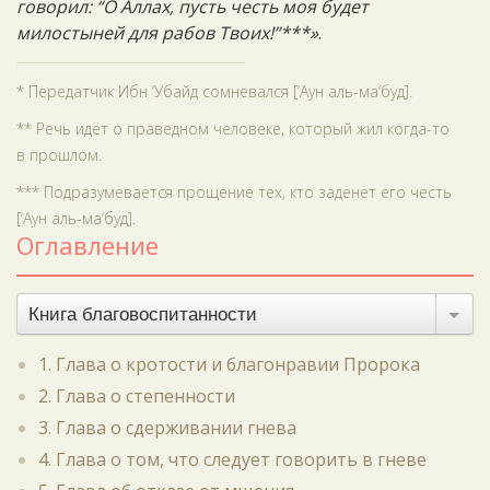
говорил: “О Аллах, пусть честь моя будет
милостыней для рабов Твоих!”***»
.
* Передатчик Ибн ‘Убайд сомневался [‘Аун аль-ма‘буд].
** Речь идёт о праведном человеке, который жил когда-то
в прошлом.
*** Подразумевается прощение тех, кто заденет его честь
[‘Аун аль-ма‘буд].
Оглавление
Книга благовоспитанности
1. Глава о кротости и благонравии Пророка
2. Глава о степенности
3. Глава о сдерживании гнева
4. Глава о том, что следует говорить в гневе