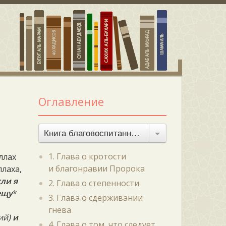
Оглавление
Книга благовоспитанности
1. Глава о кротости
ллах
и благонравии Пророка
ллаха,
сли я
2. Глава о степенности
ещу
*
3. Глава о сдерживании
гнева
ий)
и
4. Глава о том, что следует