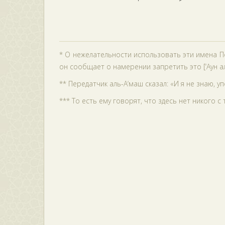
* О нежелательности использовать эти имена По
он сообщает о намерении запретить это [‘Аун ал
** Передатчик аль-А‘маш сказал: «И я не знаю, у
*** То есть ему говорят, что здесь нет никого с