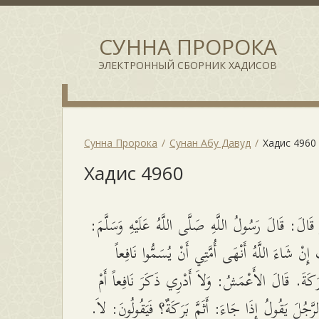
СУННА ПРОРОКА
ЭЛЕКТРОННЫЙ СБОРНИК ХАДИСОВ
Сунна Пророка
Сунан Абу Давуд
Хадис 4960
Хадис 4960
 قَالَ: قَالَ رَسُولُ اللَّهِ صَلَّى اللَّهُ عَلَيْهِ وَسَلَّمَ
نْ شَاءَ اللَّهُ أَنْهَى أُمَّتِي أَنْ يُسَمُّوا نَافِعاً
َرَكَةَ. قَالَ الأَعْمَشُ: وَلاَ أَدْرِي ذَكَرَ نَافِعاً أَمْ
الرَّجُلَ يَقُولُ إِذَا جَاءَ: أَثَمَّ بَرَكَةٌ؟ فَيَقُولُونَ: لاَ