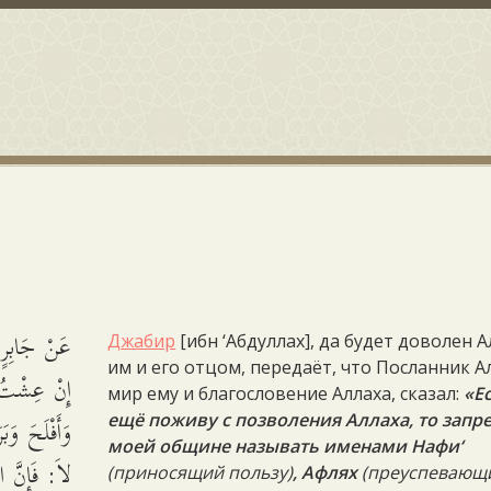
عَنْ جَابِرٍ:
Джабир
[ибн ‘Абдуллах], да будет доволен А
им и его отцом, передаёт, что Посланник А
إِنْ عِشْتُ إِ
мир ему и благословение Аллаха, сказал:
«Е
وَأَفْلَحَ وَب
ещё поживу с позволения Аллаха, то запр
моей общине называть именами Нафи‘
لاَ: فَإِنَّ .
(приносящий пользу)
, Афлях
(преуспевающ