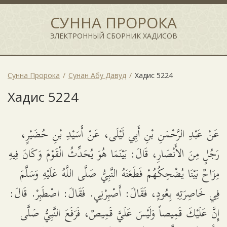
СУННА ПРОРОКА
ЭЛЕКТРОННЫЙ СБОРНИК ХАДИСОВ
Сунна Пророка
Сунан Абу Давуд
Хадис 5224
Хадис 5224
عَنْ عَبْدِ الرَّحْمَنِ بْنِ أَبِي لَيْلَى، عَنْ أُسَيْدِ بْنِ حُضَيْرٍ،
رَجُلٍ مِنَ الأَنْصَارِ، قَالَ: بَيْنَمَا هُوَ يُحَدِّثُ الْقَوْمَ وَكَانَ فِيهِ
مِزَاحٌ بَيْنَا يُضْحِكُهُمْ فَطَعَنَهُ النَّبِيُّ صَلَّى اللَّهُ عَلَيْهِ وَسَلَّمَ
فِي خَاصِرَتِهِ بِعُودٍ، فَقَالَ: أَصْبِرْنِي. فَقَالَ: اصْطَبِرْ. قَالَ:
إِنَّ عَلَيْكَ قَمِيصاً وَلَيْسَ عَلَيَّ قَمِيصٌ، فَرَفَعَ النَّبِيُّ صَلَّى