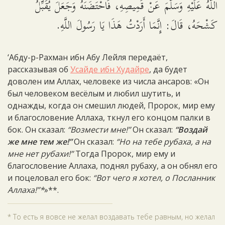
اللَّهُ عَلَيْهِ وَسَلَّمَ عَنْ قَمِيصِهِ، فَاحْتَضَنَهُ وَجَعَلَ يُقَبِّلُ
كَشْحَهُ، قَالَ: إِنَّمَا أَرَدْتُ هَذَا يَا رَسُولَ اللَّهِ.
‘Абду-р-Рахман ибн Абу Лейля передаёт,
рассказывая об
Усайде ибн Худайре
, да будет
доволен им Аллах, человеке из числа ансаров: «Он
был человеком весёлым и любил шутить, и
однажды, когда он смешил людей, Пророк, мир ему
и благословение Аллаха, ткнул его концом палки в
бок. Он сказал:
“Возмести мне!”
Он сказал:
“Воздай
же мне тем же!”
Он сказал:
“Но на тебе рубаха, а на
мне нет рубахи!”
Тогда Пророк, мир ему и
благословение Аллаха, поднял рубаху, а он обнял его
и поцеловал его бок:
“Вот чего я хотел, о Посланник
Аллаха!”*
»**.
* То есть я вовсе не желал воздавать тебе равным, но желал