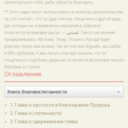
прикоснуться к тебе, дабы обрести благодать.
** Этот хадис могут использовать в качестве доказательства
те, кто считает, что за удар плетью, пощёчину и другой удар,
для которых не определены наказания в Шариате,
полагается возмездие (кысас — قصاص). Такого же мнения
придерживались Абу Бакр, ‘Умар, ‘Усман и ‘Али (да будет
доволен Аллах ими всеми). Так же считали Шурайх, аш-Ша‘би
и Ибн Шубрума. А аль-Хасан и Катада сказали, что за
пощёчину и подобные удары не полагается возмездие (кысас)
[Ма‘алим ас-сунан].
Оглавление
Книга благовоспитанности
1. Глава о кротости и благонравии Пророка
2. Глава о степенности
3. Глава о сдерживании гнева